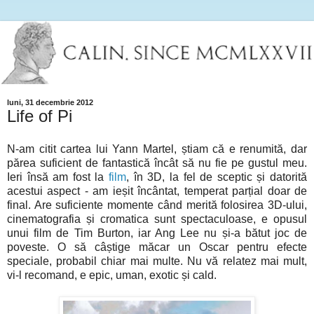
luni, 31 decembrie 2012
Life of Pi
N-am citit cartea lui Yann Martel, știam că e renumită, dar
părea suficient de fantastică încât să nu fie pe gustul meu.
Ieri însă am fost la
film
, în 3D, la fel de sceptic și datorită
acestui aspect - am ieșit încântat, temperat parțial doar de
final. Are suficiente momente când merită folosirea 3D-ului,
cinematografia și cromatica sunt spectaculoase, e opusul
unui film de Tim Burton, iar Ang Lee nu și-a bătut joc de
poveste. O să câștige măcar un Oscar pentru efecte
speciale, probabil chiar mai multe. Nu vă relatez mai mult,
vi-l recomand, e epic, uman, exotic și cald.