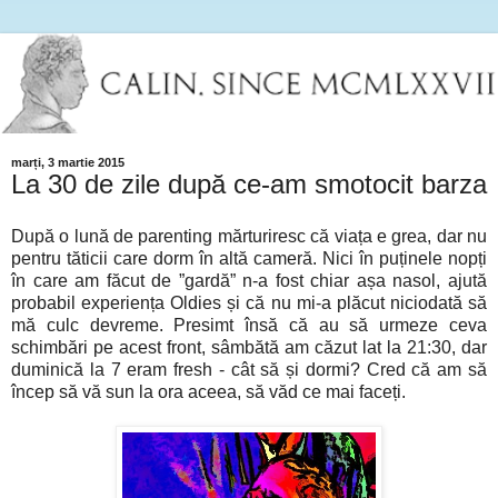
marți, 3 martie 2015
La 30 de zile după ce-am smotocit barza
După o lună de parenting mărturiresc că viața e grea, dar nu
pentru tăticii care dorm în altă cameră. Nici în puținele nopți
în care am făcut de ”gardă” n-a fost chiar așa nasol, ajută
probabil experiența Oldies și că nu mi-a plăcut niciodată să
mă culc devreme. Presimt însă că au să urmeze ceva
schimbări pe acest front, sâmbătă am căzut lat la 21:30, dar
duminică la 7 eram fresh - cât să și dormi? Cred că am să
încep să vă sun la ora aceea, să văd ce mai faceți.