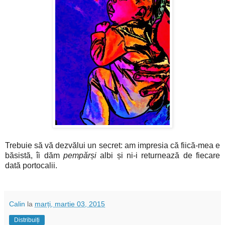
Trebuie să vă dezvălui un secret: am impresia că fiică-mea e
băsistă, îi dăm
pempărși
albi și ni-i returnează de fiecare
dată portocalii.
Calin
la
marți, martie 03, 2015
Distribuiți