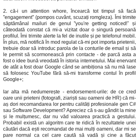
2. că-i un attention whore, încearcă tot timpul să facă
”engagement” (pompos cuvânt, scuzați romgleza). Îmi trimite
săptămânal mailuri de genul ”you're getting noticed!" și
câteodată constat că mi-a vizitat doar o singură persoană
profilul. Îmi trimite alerte la fel de inutile și pe telefonul mobil.
În plus, mă notifică în mod regulat că-mi pot importa prietenii,
trebuie doar să introduc parola de la conturile de email și să
le permit să scormonească prin contacte - de parcă asta a
fost o idee bună vreodată în istoria internetului. Mai enervant
de atât a fost doar Google când se ambiționa să nu mă lase
să folosesc YouTube fără să-mi transforme contul în profil
Google+;
Iar alta mă nedumerește - endorsement-urile: de ce cred
oare unii prieteni (fotografi, ziariști sau oameni de HR) că mi-
aș dori recomandarea lor pentru calități profesionale gen C#
sau Software Development? Apreciez că s-au gândit la mine
și le mulțumesc, dar nu văd valoarea practică a gestului.
Probabil există un algoritm care te ridică în rezultatele unei
căutări dacă ești recomandat de mai mulți oameni, dar mi se
pare normal ca cel care caută să vadă și cine a făcut