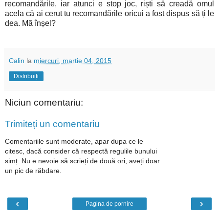
recomandările, iar atunci e stop joc, riști să creadă omul
acela că ai cerut tu recomandările oricui a fost dispus să ți le
dea. Mă înșel?
Calin
la
miercuri, martie 04, 2015
Distribuiți
Niciun comentariu:
Trimiteți un comentariu
Comentariile sunt moderate, apar dupa ce le
citesc, dacă consider că respectă regulile bunului
simț. Nu e nevoie să scrieți de două ori, aveți doar
un pic de răbdare.
‹
›
Pagina de pornire