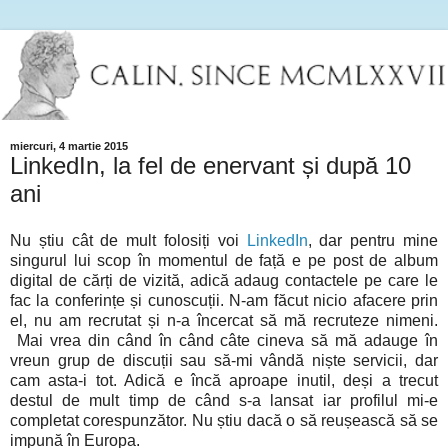
miercuri, 4 martie 2015
LinkedIn, la fel de enervant și după 10
ani
Nu știu cât de mult folosiți voi
LinkedIn
, dar pentru mine
singurul lui scop în momentul de față e pe post de album
digital de cărți de vizită, adică adaug contactele pe care le
fac la conferințe și cunoscuții. N-am făcut nicio afacere prin
el, nu am recrutat și n-a încercat să mă recruteze nimeni.
Mai vrea din când în când câte cineva să mă adauge în
vreun grup de discuții sau să-mi vândă niște servicii, dar
cam asta-i tot. Adică e încă aproape inutil, deși a trecut
destul de mult timp de când s-a lansat iar profilul mi-e
completat corespunzător. Nu știu dacă o să reușească să se
impună în Europa.