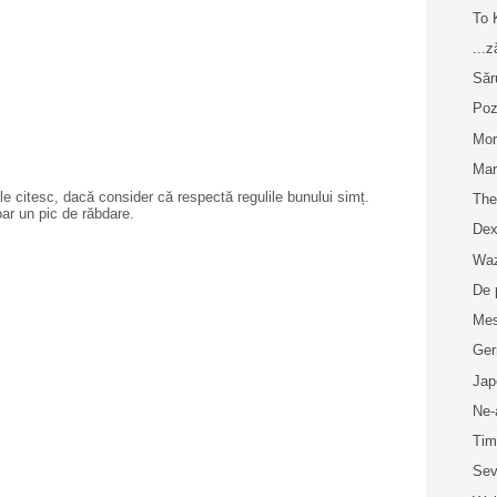
To 
...
Săr
Poz
Mor
Mar
e citesc, dacă consider că respectă regulile bunului simț.
The
oar un pic de răbdare.
Dex
Wa
De 
Me
Ger
Jap
Ne-
Tim
Sev