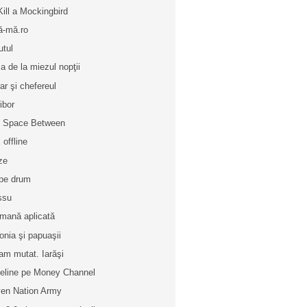
Kill a Mockingbird
ză-mă.ro
utul
a de la miezul nopţii
ar şi chefereul
ibor
 Space Between
 offline
ze
pe drum
ssu
mană aplicată
onia şi papuaşii
am mutat. Iarăşi
eline pe Money Channel
en Nation Army