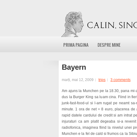
PRIMA PAGINA
DESPRE MINE
Bayern
marți, mai 12, 2009
trips
3 comments
Am ajuns la Munchen pe la 18.30, pana mi-a
dus la Burger King sa luam cina. Fiind in f
junk-fast-food-ul si l-am rugat pe neamt sa
minute. 1 ora de net = 8 euro, placerea de
rapid datele cardului de credit si am intrat
injuraturi ca am platit degeaba si-a reveni
radiofonica, imaginea fiind la nivelul unei 
Munchen e la fel de cald si frumos ca la Sibiu.