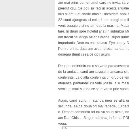
am mai prins comentariul care ne invita sa v
pierdut csu. Ce poti sa faci in acesta situat
dus si am luat cheile masinii inchiriate apo
22 cand ajungeau si ceilalti trei colegi nem
venit bagajele si ne-am dus la masina. Maca
tare. In drum spre hotelul aflat in suburbia 
am trecut pe langa Allianz Arena, super lumin
importanta. Doar ca este uriasa. Eye candy. D
Pentru prima data am avut norocul sa dam pe
deseara (luni) ceea ce cititi acum.
Despre conferinta nu o sa va impartasesc mar
de la amiaza, cand am savurat mancarea si o 
conferinte. La o alta conferinta un grup de fe
etaleaza pantalonii cu talie joasa la o mas
semiluni mari si albe ce se revarsa prin spata
Acum, cand scriu, in stanga mea se afla u
secunda, ea de doua ori mai repede, 10 batai
o. Despre conferinta tot nu va spun nimic, n
am Dan Chisu - Singur sub dus, in format PDF
voua.