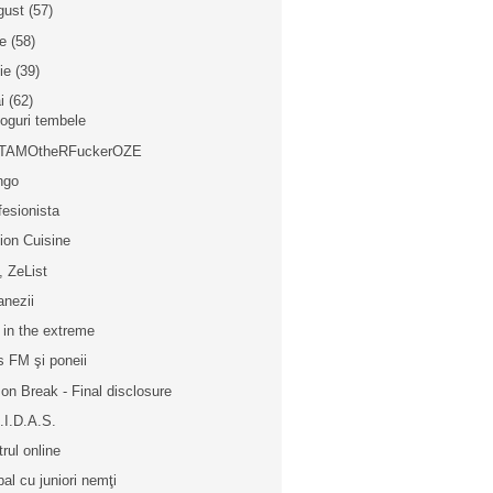
gust
(57)
ie
(58)
nie
(39)
i
(62)
loguri tembele
TAMOtheRFuckerOZE
ngo
fesionista
ion Cuisine
t, ZeList
anezii
e in the extreme
s FM şi poneii
son Break - Final disclosure
.I.D.A.S.
trul online
bal cu juniori nemţi