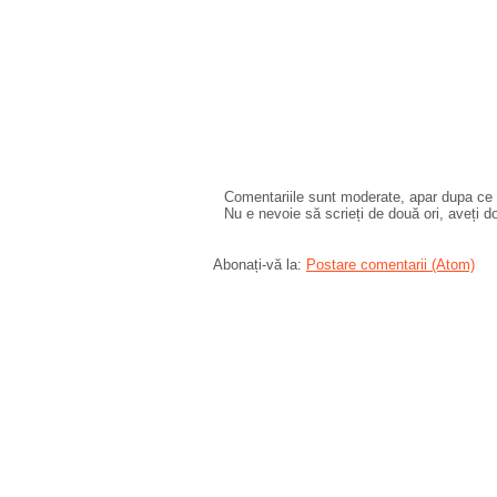
Comentariile sunt moderate, apar dupa ce l
Nu e nevoie să scrieți de două ori, aveți d
Abonați-vă la:
Postare comentarii (Atom)