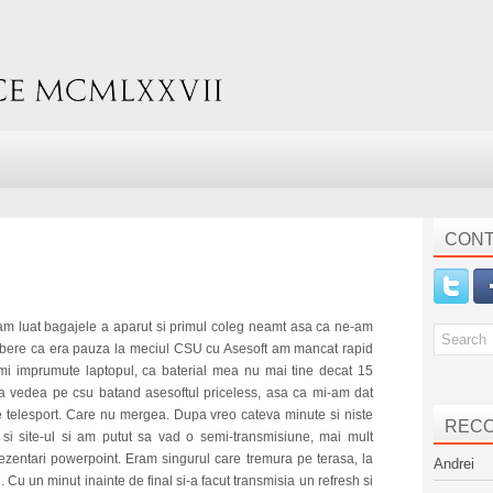
CONT
m luat bagajele a aparut si primul coleg neamt asa ca ne-am
ierbere ca era pauza la meciul CSU cu Asesoft am mancat rapid
-mi imprumute laptopul, ca baterial mea nu mai tine decat 15
 a vedea pe csu batand asesoftul priceless, asa ca mi-am dat
 pe telesport. Care nu mergea. Dupa vreo cateva minute si niste
REC
t si site-ul si am putut sa vad o semi-transmisiune, mai mult
prezentari powerpoint. Eram singurul care tremura pe terasa, la
Andrei
 Cu un minut inainte de final si-a facut transmisia un refresh si