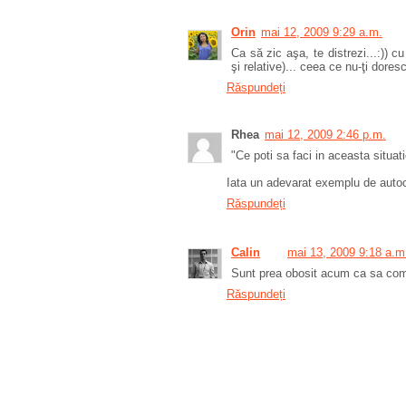
Orin
mai 12, 2009 9:29 a.m.
Ca să zic aşa, te distrezi...:)) 
şi relative)... ceea ce nu-ţi doresc
Răspundeți
Rhea
mai 12, 2009 2:46 p.m.
"Ce poti sa faci in aceasta situati
Iata un adevarat exemplu de autocon
Răspundeți
Calin
mai 13, 2009 9:18 a.m
Sunt prea obosit acum ca sa come
Răspundeți