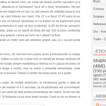
Brylu
edem si meciul cinci, de unde am dedus printre injuraturi ca a
ie, aflandu-te in Germania? Sa-ti iei o bere, bineinteles. Ne-am
Cristina
i ne-am bagat intr-un bar ca mai aveam de asteptat pana la ora
ti pe care trebuia sa-i luam. Ora 22 s-a facut 22.45 pana le-au
Groparu
r era un Nissan Quashqai si n-a trebuit sa ne inghesuim prea
Nebuloa
Munchenului in care se tine conferinta, la 60 de km de aeroport,
ata, arata ca un stand de firma din top 100 la orice conferinta
Ovi - Fot
aca gasesc o poza pe net o sa o atasez la final.
Tudor - C
ste un hotel care are wireless gratuit, asa ca o sa pot posta
ETIC
e lucru, cel mai bun lucru pana acum a fost placinta cu ceapa
halba cu cola (ca e doar luni ce dreaq) pe terasa centrului de
stupi
mei invata despre marketing si retorica iar in pauza de pranz isi
(466)
a langa a nostra. Asa ca avem o priveliste dementiala, niste
(150)
p
rul scaunului. Fetele si nemtii mei beau bere, ca e gratis.
sport
(7
(45)
boo
n cuplu de invitati americani, el mestecand guma o data pe
papica
(4
friends
(3
 de maxilar in 4.5 secunde, ca de plictiseala am cronometrat-
oi am venit de fapt pentru prezentarea de maine. N-am net dar
ABO
. Si Notepad ca sa scriu textul acesta. Ceea ce nu va doresc si
Post