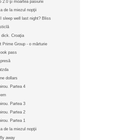
 2.0 şi moartea pasiunii
a de la miezul nopţii
 I sleep well last night? Bliss
sticlă
 dick. Croaţia
st Prime Group - o mărturie
look pass
 presă
tzda
ine dollars
birou. Partea 4
ern
birou. Partea 3
birou. Partea 2
birou. Partea 1
a de la miezul nopţii
fly away