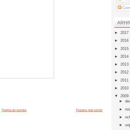
Come
ARHI
►
2017
►
2016
►
2015
►
2014
►
2013
►
2012
►
2011
►
2010
▼
2009
►
de
►
no
Pagina de pornire
Postare mai veche
►
oc
►
se