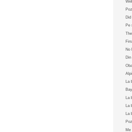
Web
Poz
Did
Pe 
The
Fir
No 
Din
Oba
Alp
La 
Bay
La 
La 
La 
Poz
Me 