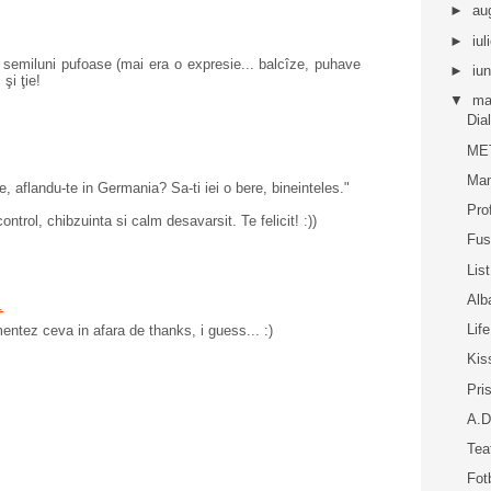
►
au
►
iul
cu semiluni pufoase (mai era o expresie... balcîze, puhave
►
iu
 şi ţie!
▼
ma
Dia
ME
Ma
e, aflandu-te in Germania? Sa-ti iei o bere, bineinteles."
Pro
trol, chibzuinta si calm desavarsit. Te felicit! :))
Fus
Lis
Alb
.
Lif
ntez ceva in afara de thanks, i guess... :)
Kis
Pri
A.D
Tea
Fot