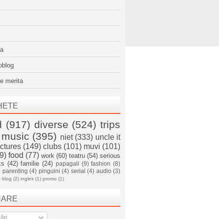
sa
oblog
e merita
HETE
d
(917)
diverse
(524)
trips
music
(395)
niet
(333)
uncle it
ictures
(149)
clubs
(101)
muvi
(101)
9)
food
(77)
work
(60)
teatru
(54)
serious
ks
(42)
familie
(24)
papagali
(9)
fashion
(8)
)
parenting
(4)
pinguini
(4)
serial
(4)
audio
(3)
)
blog
(2)
ingles
(1)
promo
(1)
NARE
ări