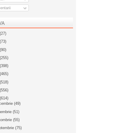
ntarii
VA
(27)
(73)
(90)
(255)
(398)
(465)
(518)
(556)
(614)
cembrie
(49)
iembrie
(51)
tombrie
(55)
ptembrie
(75)