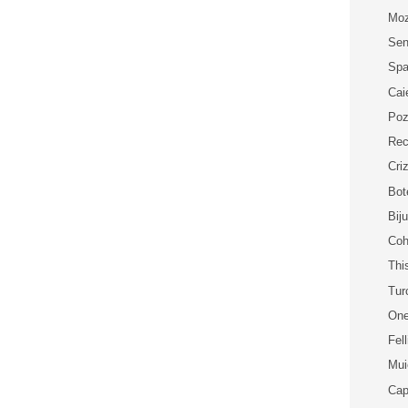
Moz
Sen
Spa
Cai
Poz
Rec
Cri
Bot
Bij
Coh
Thi
Tur
One
Fell
Mui
Cap