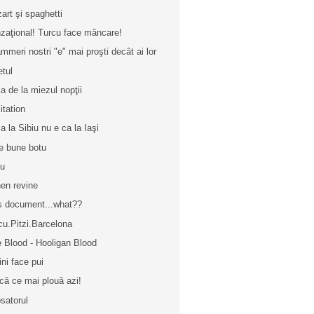
art şi spaghetti
zaţional! Turcu face mâncare!
mmeri nostri "e" mai proşti decât ai lor
etul
a de la miezul nopţii
itation
za la Sibiu nu e ca la Iaşi
e bune botu
uu
en revine
s document...what??
cu.Pitzi.Barcelona
 Blood - Hooligan Blood
ini face pui
că ce mai plouă azi!
satorul