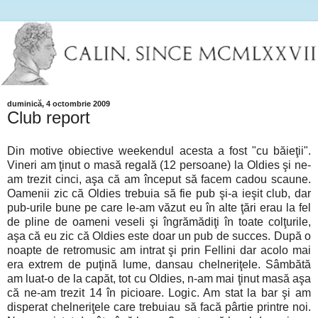
duminică, 4 octombrie 2009
Club report
Din motive obiective weekendul acesta a fost "cu băieţii".
Vineri am ţinut o masă regală (12 persoane) la Oldies şi ne-
am trezit cinci, aşa că am început să facem cadou scaune.
Oamenii zic că Oldies trebuia să fie pub şi-a ieşit club, dar
pub-urile bune pe care le-am văzut eu în alte ţări erau la fel
de pline de oameni veseli şi îngrămădiţi în toate colţurile,
aşa că eu zic că Oldies este doar un pub de succes. După o
noapte de retromusic am intrat şi prin Fellini dar acolo mai
era extrem de puţină lume, dansau chelneriţele. Sâmbătă
am luat-o de la capăt, tot cu Oldies, n-am mai ţinut masă aşa
că ne-am trezit 14 în picioare. Logic. Am stat la bar şi am
disperat chelneriţele care trebuiau să facă pârtie printre noi.