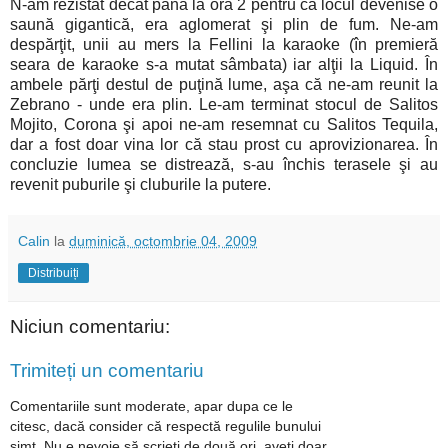
N-am rezistat decât până la ora 2 pentru că locul devenise o
saună gigantică, era aglomerat şi plin de fum. Ne-am
despărţit, unii au mers la Fellini la karaoke (în premieră
seara de karaoke s-a mutat sâmbata) iar alţii la Liquid. În
ambele părţi destul de puţină lume, aşa că ne-am reunit la
Zebrano - unde era plin. Le-am terminat stocul de Salitos
Mojito, Corona şi apoi ne-am resemnat cu Salitos Tequila,
dar a fost doar vina lor că stau prost cu aprovizionarea. În
concluzie lumea se distrează, s-au închis terasele şi au
revenit puburile şi cluburile la putere.
Calin
la
duminică, octombrie 04, 2009
Distribuiți
Niciun comentariu:
Trimiteți un comentariu
Comentariile sunt moderate, apar dupa ce le
citesc, dacă consider că respectă regulile bunului
simț. Nu e nevoie să scrieți de două ori, aveți doar