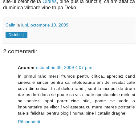
site-ul celor de la
Oldies
, bine pus la punct şi că am aflat că
duminica viitoare vine trupa Deko.
Calin
la
luni, octombrie 19, 2009
Distribuiți
2 comentarii:
Anonim
octombrie 30, 2009 4:07 p.m.
In primul rand mersi frumos pentru critica...apreciez cand
cineva e sincer pentru ca intotdeauna am de invatat cate
ceva din critica...In al doilea rand , sunt la inceput de drum
dar as dori daca se poate sa vi la toate spectacolele mele si
sa postezi apoi pareri..cine stie, poate se vede o
imbunatatire pe viitor ! voi astepta cu mare interes postarile
tale si felicitari pentru blog ! numai bine ! catalin dragnei
Răspundeți