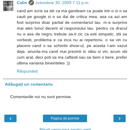
Calin
octombrie 30, 2009 7:11 p.m.
cand am scris sa stii ca ma gandeam ca poate intr-o zi o sa
cauti pe google si o sa dai de critica mea, asa ca azi am
fost surprins doar partial de comentariul tau. m-a surprins
mai ales tonul decent al raspunsului tau. pentru ca dracul
nu e asa de negru trebuie sa-ti zic ca esti simpatic, stii sa
vorbesti, problema e ca inca nu ai repertoriu. o sa vin cu
placere cand o sa schimbi show-ul, pe acesta l-am vazut
deja. anunta-ma cand mai prezinti in sibiu si vin, acum stii
cum arat, deci poti sa ma caftesti sau sa bem o bere, prefer
ultima varianta bineinteles :))
Răspundeți
Adăugați un comentariu
Comentariile noi nu sunt permise.
‹
›
Pagina de pornire
Afișați versiunea pentru web