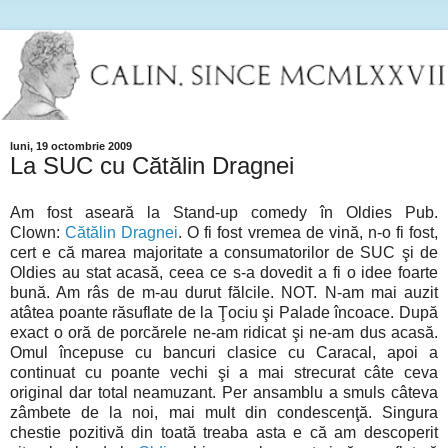
luni, 19 octombrie 2009
La SUC cu Cătălin Dragnei
Am fost aseară la Stand-up comedy în Oldies Pub.
Clown:
Cătălin Dragnei
. O fi fost vremea de vină, n-o fi fost,
cert e că marea majoritate a consumatorilor de SUC şi de
Oldies au stat acasă, ceea ce s-a dovedit a fi o idee foarte
bună. Am râs de m-au durut fălcile. NOT. N-am mai auzit
atâtea poante răsuflate de la Ţociu şi Palade încoace. După
exact o oră de porcărele ne-am ridicat şi ne-am dus acasă.
Omul începuse cu bancuri clasice cu Caracal, apoi a
continuat cu poante vechi şi a mai strecurat câte ceva
original dar total neamuzant. Per ansamblu a smuls câteva
zâmbete de la noi, mai mult din condescenţă. Singura
chestie pozitivă din toată treaba asta e că am descoperit