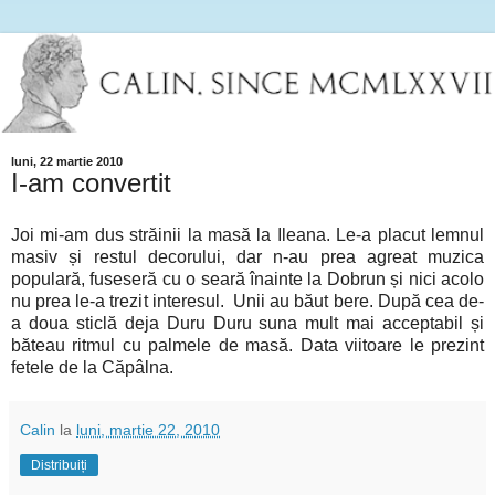
luni, 22 martie 2010
I-am convertit
Joi mi-am dus străinii la masă la Ileana. Le-a placut lemnul
masiv și restul decorului, dar n-au prea agreat muzica
populară, fuseseră cu o seară înainte la Dobrun și nici acolo
nu prea le-a trezit interesul. Unii au băut bere. După cea de-
a doua sticlă deja Duru Duru suna mult mai acceptabil și
băteau ritmul cu palmele de masă. Data viitoare le prezint
fetele de la Căpâlna.
Calin
la
luni, martie 22, 2010
Distribuiți