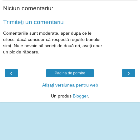
Niciun comentariu:
Trimiteți un comentariu
Comentariile sunt moderate, apar dupa ce le
citesc, dacă consider că respectă regulile bunului
simț. Nu e nevoie să scrieți de două ori, aveți doar
un pic de răbdare.
‹
›
Pagina de pornire
Afișați versiunea pentru web
Un produs
Blogger
.