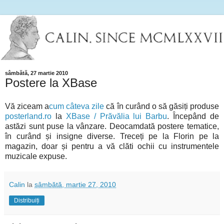
sâmbătă, 27 martie 2010
Postere la XBase
Vă ziceam a
cum câteva zile
că în curând o să găsiți produse
posterland.ro
la
XBase / Prăvălia lui Barbu
. Începând de
astăzi sunt puse la vânzare. Deocamdată postere tematice,
în curând și insigne diverse. Treceți pe la Florin pe la
magazin, doar și pentru a vă clăti ochii cu instrumentele
muzicale expuse.
Calin
la
sâmbătă, martie 27, 2010
Distribuiți