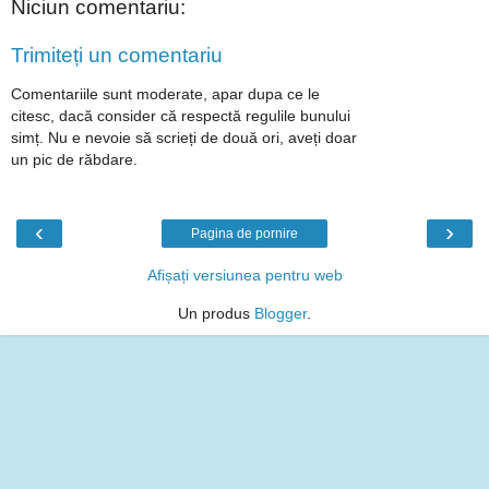
Niciun comentariu:
Trimiteți un comentariu
Comentariile sunt moderate, apar dupa ce le
citesc, dacă consider că respectă regulile bunului
simț. Nu e nevoie să scrieți de două ori, aveți doar
un pic de răbdare.
‹
›
Pagina de pornire
Afișați versiunea pentru web
Un produs
Blogger
.