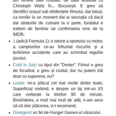
din filmele sale ciudate, de data aceasta cu
Christoph Waltz în... București. E greu să
identifici orașul sub stridențele filmului, dar totuși,
ca român la un moment dat ai senzația că dacă
dai straturile de culoare la o parte, fundatul e
extrem de familiar iar confirmarea vine de la
IMDB;
1
(adică Formula 1): o istorie a sportului cu motor,
a campionilor ce-au înfruntat riscurile și a
teribilelor accidente care au schimbat regulile
jocului;
Cold in July
: cu tipul din ”Dexter”. Filmul e greu
de încadrat, e greu și ciudat, dar nu putem trăi
doar cu supereroi, nu?
Locke
: mi-a plăcut cel mai multe dintre toate.
Superficial vorbind, e despre un tip intr-un X5
care vorbește la telefon 90 de minute.
Bineînțeles, e mult mai mult de atât, n-are sens
să vă stric plăcerea, vi-l recomand;
Divergent
: un fel de Hunger Games-ul săracului.