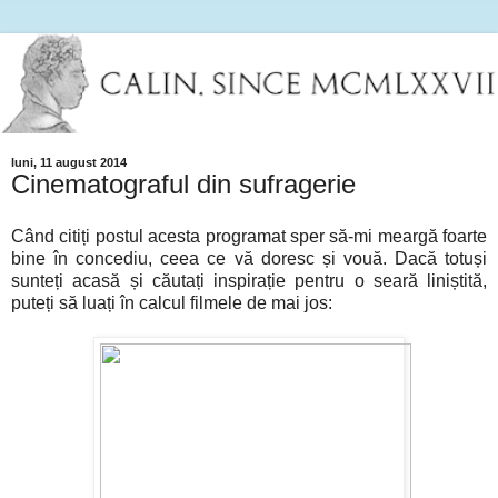
luni, 11 august 2014
Cinematograful din sufragerie
Când citiți postul acesta programat sper să-mi meargă foarte
bine în concediu, ceea ce vă doresc și vouă. Dacă totuși
sunteți acasă și căutați inspirație pentru o seară liniștită,
puteți să luați în calcul filmele de mai jos: