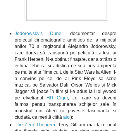
Jodorowsky's Dune
: documentar despre
proiectul cinematografic ambițios de la mijlocul
anilor 70 al regizorului Alejandro Jodorowsky,
care dorea să transpună pe peliculă cartea lui
Frank Herbert. N-a obținut finațare, dar a strâns o
echipă tehnică și artistică ce și-a pus amprenta
pe multe alte filme cult, de la Star Wars la Alien. I-
a convins pe cei de al Pink Floyd să scrie
muzica, pe Salvador Dali, Orson Welles și Mick
Jagger să joace în film și l-a adus la Hollywood
pe elvețianul
HR Giger
, cel care va deveni
faimos pentru transpunerea schițelor sale în
monstrul din Alien (o poveste fascinantă și
ciudată, ce merită citită
aici
);
The Zero Theorem
: Terry Gilliam mai face unul