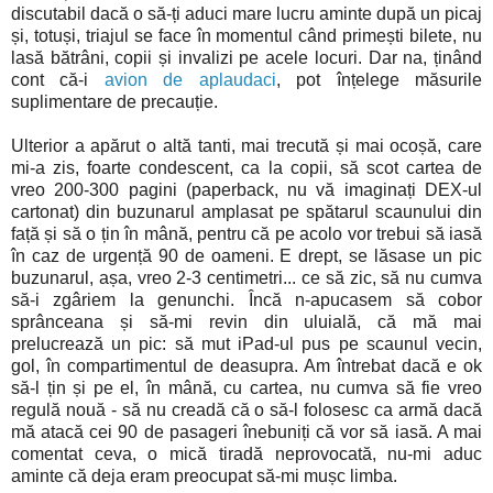
discutabil dacă o să-ți aduci mare lucru aminte după un picaj
și, totuși, triajul se face în momentul când primești bilete, nu
lasă bătrâni, copii și invalizi pe acele locuri. Dar na, ținând
cont că-i
avion de aplaudaci
, pot înțelege măsurile
suplimentare de precauție.
Ulterior a apărut o altă tanti, mai trecută și mai ocoșă, care
mi-a zis, foarte condescent, ca la copii, să scot cartea de
vreo 200-300 pagini (paperback, nu vă imaginați DEX-ul
cartonat) din buzunarul amplasat pe spătarul scaunului din
față și să o țin în mână, pentru că pe acolo vor trebui să iasă
în caz de urgență 90 de oameni. E drept, se lăsase un pic
buzunarul, așa, vreo 2-3 centimetri... ce să zic, să nu cumva
să-i zgâriem la genunchi. Încă n-apucasem să cobor
sprânceana și să-mi revin din uluială, că mă mai
prelucrează un pic: să mut iPad-ul pus pe scaunul vecin,
gol, în compartimentul de deasupra. Am întrebat dacă e ok
să-l țin și pe el, în mână, cu cartea, nu cumva să fie vreo
regulă nouă - să nu creadă că o să-l folosesc ca armă dacă
mă atacă cei 90 de pasageri înebuniți că vor să iasă. A mai
comentat ceva, o mică tiradă neprovocată, nu-mi aduc
aminte că deja eram preocupat să-mi mușc limba.