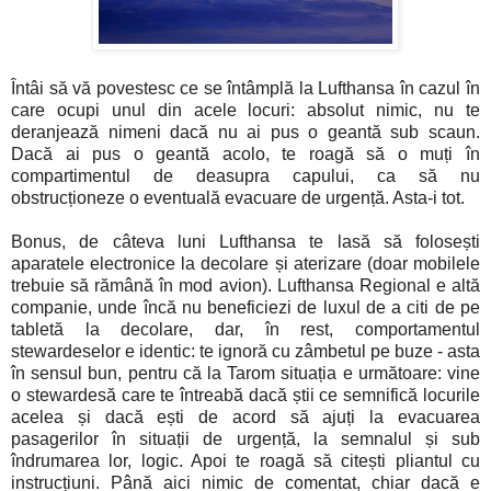
Întâi să vă povestesc ce se întâmplă la Lufthansa în cazul în
care ocupi unul din acele locuri: absolut nimic, nu te
deranjează nimeni dacă nu ai pus o geantă sub scaun.
Dacă ai pus o geantă acolo, te roagă să o muți în
compartimentul de deasupra capului, ca să nu
obstrucționeze o eventuală evacuare de urgență. Asta-i tot.
Bonus, de câteva luni Lufthansa te lasă să folosești
aparatele electronice la decolare și aterizare (doar mobilele
trebuie să rămână în mod avion). Lufthansa Regional e altă
companie, unde încă nu beneficiezi de luxul de a citi de pe
tabletă la decolare, dar, în rest, comportamentul
stewardeselor e identic: te ignoră cu zâmbetul pe buze - asta
în sensul bun, pentru că la Tarom situația e următoare: vine
o stewardesă care te întreabă dacă știi ce semnifică locurile
acelea și dacă ești de acord să ajuți la evacuarea
pasagerilor în situații de urgență, la semnalul și sub
îndrumarea lor, logic. Apoi te roagă să citești pliantul cu
instrucțiuni. Până aici nimic de comentat, chiar dacă e