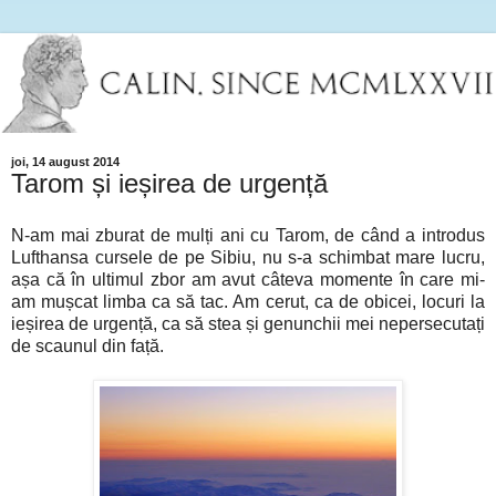
joi, 14 august 2014
Tarom și ieșirea de urgență
N-am mai zburat de mulți ani cu Tarom, de când a introdus
Lufthansa cursele de pe Sibiu, nu s-a schimbat mare lucru,
așa că în ultimul zbor am avut câteva momente în care mi-
am mușcat limba ca să tac. Am cerut, ca de obicei, locuri la
ieșirea de urgență, ca să stea și genunchii mei nepersecutați
de scaunul din față.