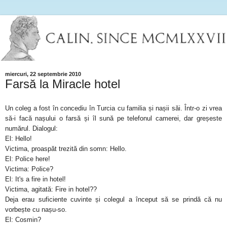
miercuri, 22 septembrie 2010
Farsă la Miracle hotel
Un coleg a fost în concediu în Turcia cu familia și nașii săi. Într-o zi vrea
să-i facă nașului o farsă și îl sună pe telefonul camerei, dar greșeste
numărul. Dialogul:
El: Hello!
Victima, proaspăt trezită din somn: Hello.
El: Police here!
Victima: Police?
El: It's a fire in hotel!
Victima, agitată: Fire in hotel??
Deja erau suficiente cuvinte și colegul a început să se prindă că nu
vorbește cu nașu-so.
El: Cosmin?