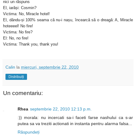
nici un răspuns
El, iarăși: Cosmin?
Victima: No, Miracle hotel!
El, dându-și 100% seama că nu-i nașu, încearcă să o dreagă: A, Miracle
hoteeeel! No fire!
Victima: No fire?
El: No, no fire!
Victima: Thank you, thank you!
Calin
la
miercuri, septembrie 22, 2010
Distribuiți
Un comentariu:
Rhea
septembrie 22, 2010 12:13 p.m.
:)) morala: nu incercati sa-i faceti farse nashului ca s-ar
putea sa va treziti actionati in instanta pentru alarma falsa...
Răspundeți