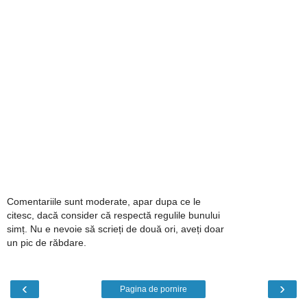
Comentariile sunt moderate, apar dupa ce le
citesc, dacă consider că respectă regulile bunului
simț. Nu e nevoie să scrieți de două ori, aveți doar
un pic de răbdare.
‹
›
Pagina de pornire