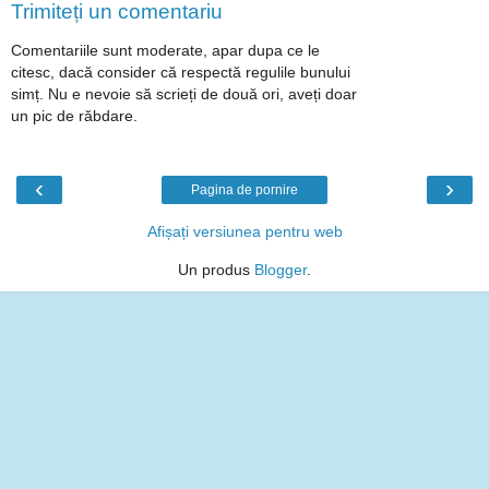
Trimiteți un comentariu
Comentariile sunt moderate, apar dupa ce le
citesc, dacă consider că respectă regulile bunului
simț. Nu e nevoie să scrieți de două ori, aveți doar
un pic de răbdare.
‹
›
Pagina de pornire
Afișați versiunea pentru web
Un produs
Blogger
.