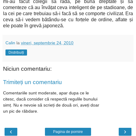
mi-au făcut colegii să râdă, pe bună dreptate și să
comenteze că au învățat ceva inteligent de pe stadioane, de
la cei pe care trebuiau să-i facă să se comporte civilizat. Era
ceva să-i vedem bătându-se cu forțele de ordine, aflate și
ele poate în grevă japoneză.
Calin
la
vineri, septembrie 24, 2010
Distribuiți
Niciun comentariu:
Trimiteți un comentariu
Comentariile sunt moderate, apar dupa ce le
citesc, dacă consider că respectă regulile bunului
simț. Nu e nevoie să scrieți de două ori, aveți doar
un pic de răbdare.
‹
›
Pagina de pornire