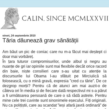
vineri, 24 septembrie 2010
Tăria dăunează grav sănătății
Am băut un pic de coniac care nu m-a făcut mai deștept ci
doar mai vorbăreț.
În țara tuturor compromisurilor, unde albul și negru au
nuanțe de gri iar opiniile sunt mai flexibile decât orice racord
din baie, niște consilieri care s-au uitat cu atenție la
discursurile lui Obama l-au sfătuit pe Mirciulică să
folosească, cu o mină gravă, expresia ”cred cu tărie”. De ce
dezgrop morții? Pentru că de atunci am mai auzit-o de
câteva ori în media și de fiecare dată respectivul mi s-a părut
a fi următoarea persoană de care o să râdă astrele. Pentru
mine cele trei cuvinte sunt sinonimele eșecului. Fiți originali.
Nu ca polițiștii, care au scandat ”ieși afară javră ordinară” de