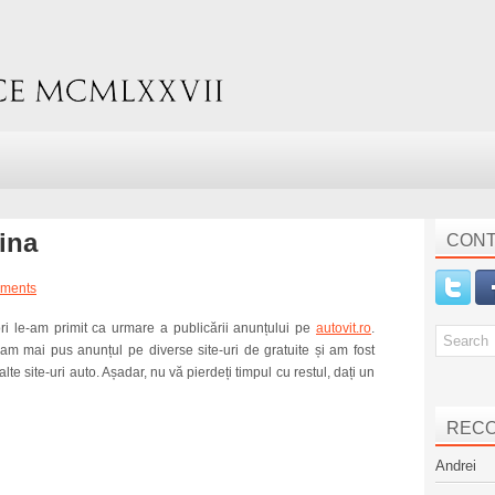
ina
CONT
ments
ori le-am primit ca urmare a publicării anunțului pe
autovit.ro
.
i am mai pus anunțul pe diverse site-uri de gratuite și am fost
lte site-uri auto. Așadar, nu vă pierdeți timpul cu restul, dați un
REC
Andrei