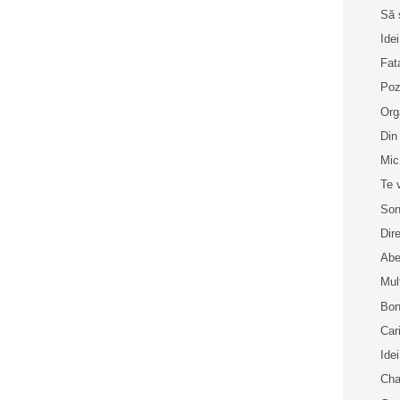
Să 
Idei
Fat
Poz
Org
Din
Mic
Te 
Son
Dir
Abe
Mul
Bon
Car
Idei
Cha