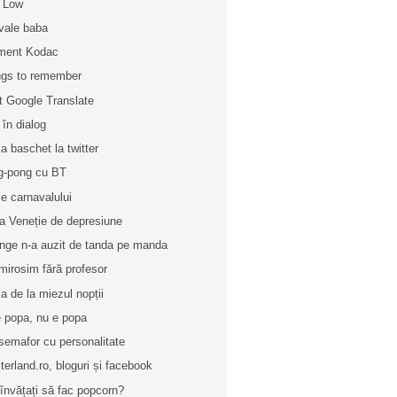
 Low
vale baba
ment Kodac
gs to remember
t Google Translate
 în dialog
la baschet la twitter
g-pong cu BT
le carnavalului
a Veneție de depresiune
nge n-a auzit de tanda pe manda
mirosim fără profesor
a de la miezul nopții
e popa, nu e popa
semafor cu personalitate
terland.ro, bloguri și facebook
învățați să fac popcorn?