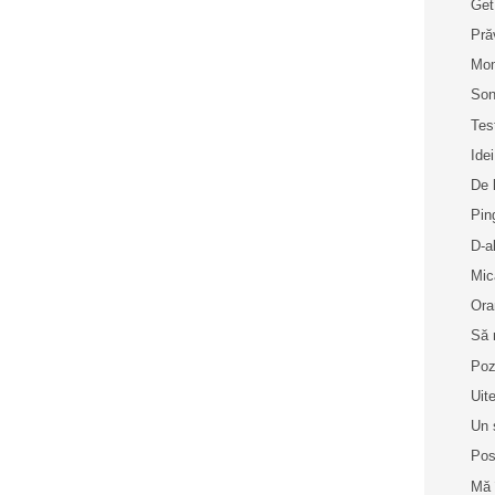
Get
Pră
Mo
Son
Tes
Idei
De 
Pin
D-a
Mic
Ora
Să 
Poz
Uit
Un 
Pos
Mă 