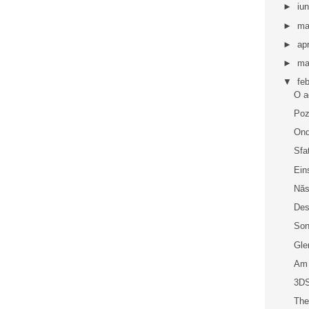
►
iu
►
ma
►
apr
►
ma
▼
fe
O a
Poz
On
Sfa
Ein
Năs
Des
Son
Gle
Am 
3DS
The