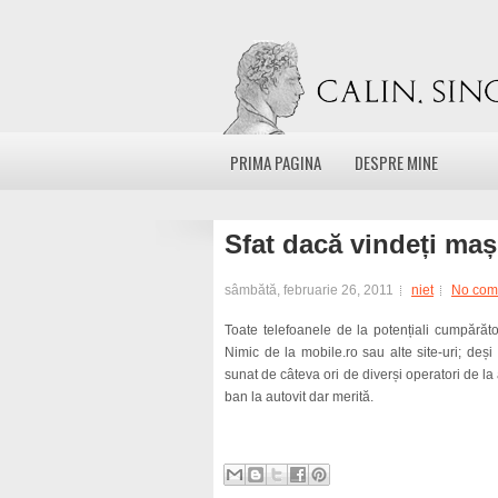
PRIMA PAGINA
DESPRE MINE
Sfat dacă vindeți maș
sâmbătă, februarie 26, 2011
niet
No com
Toate telefoanele de la potențiali cumpărăt
Nimic de la mobile.ro sau alte site-uri; deș
sunat de câteva ori de diverși operatori de la a
ban la autovit dar merită.