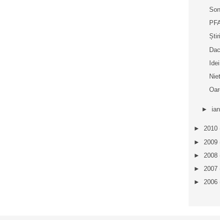
Son
PFA
Ști
Dacă
Idei
Nie
Oar
►
ia
►
2010
►
2009
►
2008
►
2007
►
2006