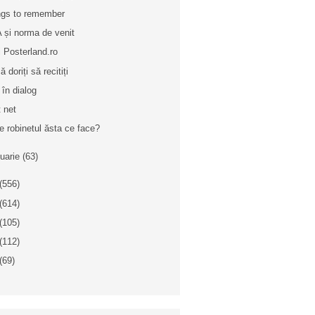
gs to remember
 și norma de venit
ri Posterland.ro
 doriți să recitiți
 în dialog
t net
e robinetul ăsta ce face?
nuarie
(63)
(556)
(614)
(105)
(112)
(69)