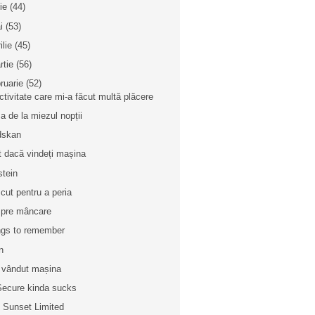
nie
(44)
i
(53)
ilie
(45)
rtie
(56)
bruarie
(52)
ctivitate care mi-a făcut multă plăcere
a de la miezul nopții
dskan
t dacă vindeți mașina
stein
cut pentru a peria
pre mâncare
gs to remember
n
vândut mașina
ecure kinda sucks
 Sunset Limited