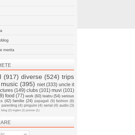
sa
oblog
e merita
HETE
d
(917)
diverse
(524)
trips
music
(395)
niet
(333)
uncle it
ictures
(149)
clubs
(101)
muvi
(101)
9)
food
(77)
work
(60)
teatru
(54)
serious
ks
(42)
familie
(24)
papagali
(9)
fashion
(8)
)
parenting
(4)
pinguini
(4)
serial
(4)
audio
(3)
)
blog
(2)
ingles
(1)
promo
(1)
NARE
ări