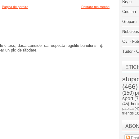
Brylu
Pagina de pornire
Postare mai veche
Cristina
Groparu
Nebuloa
Ovi - Fot
e citesc, dacă consider că respectă regulile bunului simț.
oar un pic de răbdare.
Tudor - C
ETIC
stupi
(466)
(150)
p
sport
(7
(45)
boo
papica
(4
friends
(3
ABO
Post