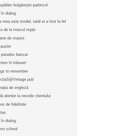
spălăm bulgărește parbrizul
 în dialog
a mea este model, tatăl ei a fost la fel
a de la miezul nopții
ane de mașini
 auzite
 paradox bancar
vrem în tribune!
gs to remember
ecția5@Vintage pub
rația de engleză
tă atenție la nevoile clientului
us de fidelitate
itas
 în dialog
rm school