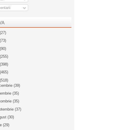
ntarii
VA
(27)
(73)
(90)
(255)
(398)
(465)
(518)
cembrie
(39)
iembrie
(35)
tombrie
(35)
ptembrie
(37)
gust
(30)
ie
(29)