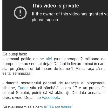
Ce puteţi face:
- semnaţi petiţia online
aici
(sunt aproape 2 milioane de
europeni ce-au semnat deja). De fapt în fiecare minut în care
stai pe gânduri un bit moare de foame în Africa, aşa că nu
ezita, semnează!
- datorită secretarului general de redacţie al blogosferei
sibiene,
Tudor
, ştiu că sâmbătă la ora 17 e un protest în
centrul Sibiului, puteţi să vă alăturaţi. De data aceasta e
civic, e voie. Detalii pe
Facebook
.
Să n-ajungem să zicem
ACTA est fabula
!