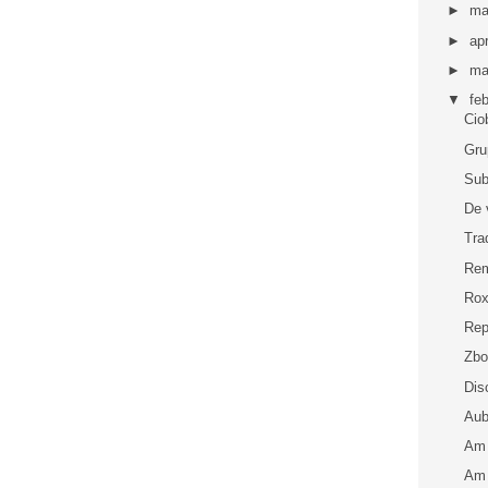
►
ma
►
apr
►
ma
▼
fe
Cio
Gru
Sub
De 
Tra
Rem
Rox
Rep
Zbo
Dis
Aub
Am 
Am 