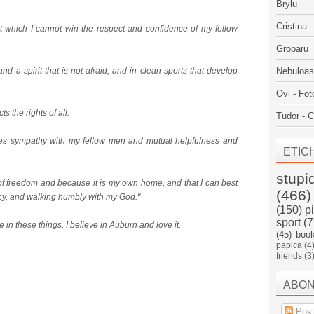
Brylu
Cristina
ut which I cannot win the respect and confidence of my fellow
Groparu
d a spirit that is not afraid, and in clean sports that develop
Nebuloa
Ovi - Fot
s the rights of all.
Tudor - C
ates sympathy with my fellow men and mutual helpfulness and
ETIC
stupi
d of freedom and because it is my own home, and that I can best
(466)
ercy, and walking humbly with my God."
(150)
p
sport
(7
 these things, I believe in Auburn and love it.
(45)
boo
papica
(4
friends
(3
ABO
Post