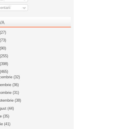
ntarii
VA
(27)
(73)
(90)
(255)
(398)
(465)
cembrie
(32)
iembrie
(36)
tombrie
(31)
ptembrie
(38)
gust
(44)
ie
(35)
nie
(41)