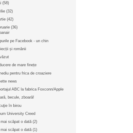
i
(58)
ilie
(32)
rtie
(42)
bruarie
(36)
banair
purile pe Facebook - un chin
iecții și românii
văzut
ducere de mare finețe
ediu pentru frica de croaziere
ette news
ortajul ABC la fabrica Foxconn/Apple
ară, becule, zboară!
cuţie în birou
urn University Creed
mai scăpat o dată (2)
mai scăpat o dată (1)