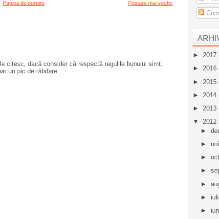
Pagina de pornire
Postare mai veche
Come
ARHI
►
2017
e citesc, dacă consider că respectă regulile bunului simț.
►
2016
oar un pic de răbdare.
►
2015
►
2014
►
2013
▼
2012
►
de
►
no
►
oc
►
se
►
au
►
iul
►
iu