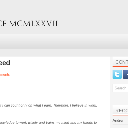
eed
CONT
ments
at I can count only on what I earn. Therefore, I believe in work,
REC
Andrei
 knowledge to work wisely and trains my mind and my hands to