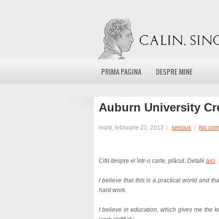
PRIMA PAGINA
DESPRE MINE
Auburn University Cr
marți, februarie 21, 2012
serious
No com
Citit despre el într-o carte, plăcut. Detalii
aici
.
I believe that this is a practical world and th
hard work.
I believe in education, which gives me the