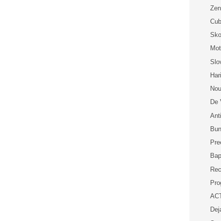
Zen
Cub
Sko
Mot
Slo
Har
Nou
De 
Ant
Bun
Pre
Bap
Rec
Pro
ACT
Dej