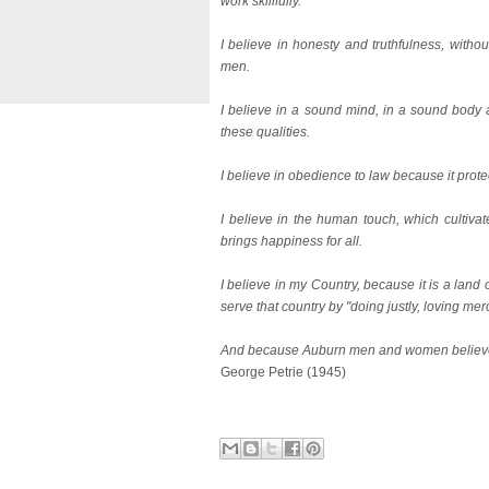
work skillfully.
I believe in honesty and truthfulness, witho
men.
I believe in a sound mind, in a sound body an
these qualities.
I believe in obedience to law because it protect
I believe in the human touch, which cultiv
brings happiness for all.
I believe in my Country, because it is a lan
serve that country by "doing justly, loving m
And because Auburn men and women believe in
George Petrie (1945)