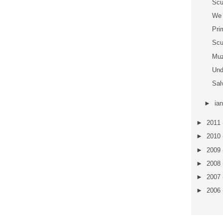
Scu
We 
Pri
Scu
Muz
Und
Sal
►
ia
►
2011
►
2010
►
2009
►
2008
►
2007
►
2006