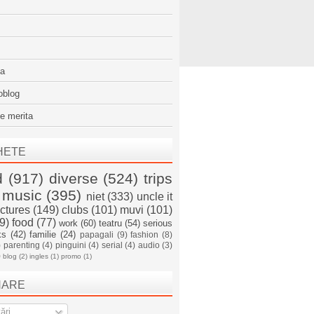
sa
oblog
e merita
HETE
d
(917)
diverse
(524)
trips
music
(395)
niet
(333)
uncle it
ictures
(149)
clubs
(101)
muvi
(101)
9)
food
(77)
work
(60)
teatru
(54)
serious
ks
(42)
familie
(24)
papagali
(9)
fashion
(8)
)
parenting
(4)
pinguini
(4)
serial
(4)
audio
(3)
)
blog
(2)
ingles
(1)
promo
(1)
NARE
ări