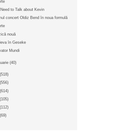
rte
Need to Talk about Kevin
mul concert Oldiz Bend în noua formulă
rte
ică nouă
eva în Geseke
vator Mundi
nuarie
(40)
(518)
(556)
(614)
(105)
(112)
(69)