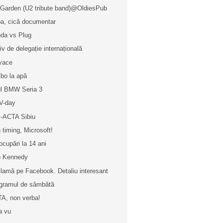
Garden (U2 tribute band)@OldiesPub
a, cică documentar
da vs Plug
iv de delegație internațională
vace
ibo la apă
l BMW Seria 3
V-day
i-ACTA Sibiu
 timing, Microsoft!
ocupări la 14 ani
 Kennedy
lamă pe Facebook. Detaliu interesant
gramul de sâmbătă
A, non verba!
a vu