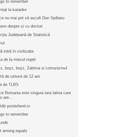
gs to remember
miat la karaoke
ce nu mai pot să ascult Dan Spătaru
ave despre și cu doctori
ecția Județeană de Statistică
mul
 intră în civilizație
a de la miezul nopții
z, boyz, boyz, Zabrina si comunizmul
tă de usturoi de 12 ani
ni de TLBS
ce Romania este singura tara latina care
u are...
tăți posterland.ro
gs to remember
unde
st among equals