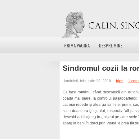
PRIMA PAGINA
DESPRE MINE
Sindromul cozii la r
duminică, februarie 28, 2010
trips
1 com
Ce face românul când descalecă din autobuz
coada mai mare, la controlul pașapoartelor. 
cât mai repede și aleargă să fie ei primii, că
scrie deasupra ghișeului, respectiv ”all pas
deschid ochii ajung la ghișeul pe care scrie 
sparg la bani în draci prin Viena, e prea târziu