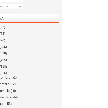
ntarii
VA
(27)
(73)
(90)
(255)
(398)
(465)
(518)
(556)
cembrie
(51)
iembrie
(52)
tombrie
(49)
ptembrie
(49)
gust
(53)