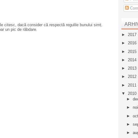
Come
ARHI
e citesc, dacă consider că respectă regulile bunului simț.
oar un pic de răbdare.
►
2017
►
2016
►
2015
►
2014
►
2013
►
2012
►
2011
▼
2010
►
de
►
no
►
oc
►
se
►
au