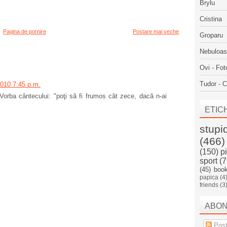
Brylu
Cristina
Pagina de pornire
Postare mai veche
Groparu
Nebuloa
Ovi - Fot
Tudor - C
2010 7:45 p.m.
. Vorba cântecului: "poţi să fi frumos cât zece, dacă n-ai
ETIC
stupi
(466)
(150)
p
sport
(7
(45)
boo
papica
(4
friends
(3
ABO
Post