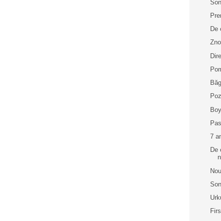
Son
Pre
De 
Zno
Dir
Po
Băgă
Poz
Boy
Pas
7 a
De 
n
Nou
Son
Urk
Fir