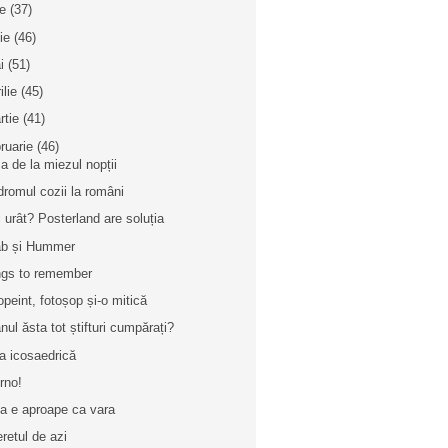
ie
(37)
nie
(46)
i
(51)
ilie
(45)
rtie
(41)
bruarie
(46)
a de la miezul nopții
dromul cozii la români
i urât? Posterland are soluția
b și Hummer
gs to remember
opeint, fotoșop și-o mitică
anul ăsta tot știfturi cumpărați?
a icosaedrică
erno!
na e aproape ca vara
eretul de azi