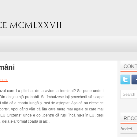
omâni
CONT
ment
ul care l-a plimbat de la avion la terminal? Se pune unde-i
Din obișnuință probabil. Se îmbulzesc toți șmecherii să scape
ci văd că e coada lungă și rost de așteptat. Așa că nu citesc ce
sports”. Apoi când văd că ăia care merg mai agale și care mai
”EU Citizens”, unde e gol, pentru că rușii încă nu-s în EU, deși
REC
, deja s-a format coada și aici.
Andrei