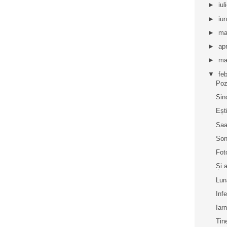
►
iul
►
iu
►
ma
►
apr
►
ma
▼
fe
Poz
Sin
Eșt
Saa
Son
Fot
Și 
Lun
Inf
Iar
Tin