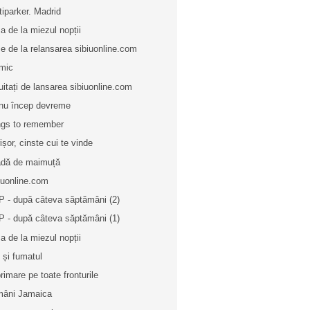
tiparker. Madrid
a de la miezul nopții
e de la relansarea sibiuonline.com
mic
uitați de lansarea sibiuonline.com
nu încep devreme
gs to remember
ișor, cinste cui te vinde
dă de maimuță
iuonline.com
 - după câteva săptămâni (2)
 - după câteva săptămâni (1)
a de la miezul nopții
i și fumatul
rimare pe toate fronturile
âni Jamaica