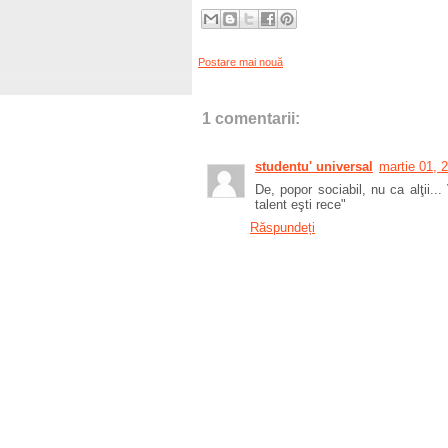
Postare mai nouă
1 comentarii:
studentu' universal
martie 01, 
De, popor sociabil, nu ca alţii..
talent eşti rece"
Răspundeți