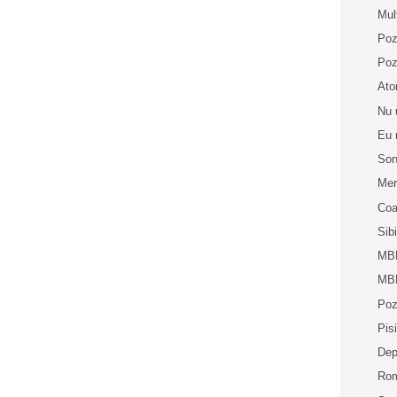
Mul
Poz
Poz
Ato
Nu 
Eu 
Son
Mer
Coa
Sib
MBP
MBP
Poz
Pis
Dep
Rom