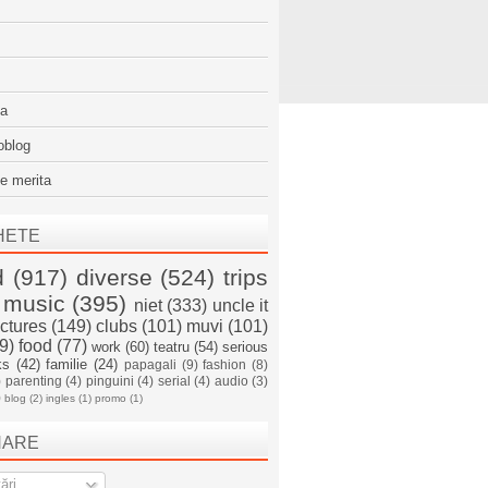
sa
oblog
e merita
HETE
d
(917)
diverse
(524)
trips
music
(395)
niet
(333)
uncle it
ictures
(149)
clubs
(101)
muvi
(101)
9)
food
(77)
work
(60)
teatru
(54)
serious
ks
(42)
familie
(24)
papagali
(9)
fashion
(8)
)
parenting
(4)
pinguini
(4)
serial
(4)
audio
(3)
)
blog
(2)
ingles
(1)
promo
(1)
NARE
ări