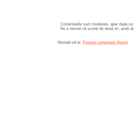
Comentariile sunt moderate, apar dupa ce l
Nu e nevoie să scrieți de două ori, aveți d
Abonați-vă la:
Postare comentarii (Atom)