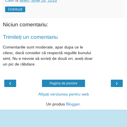
Calin
la
vineri, iunie 18, 2010
Distribuiți
Niciun comentariu:
Trimiteți un comentariu
Comentariile sunt moderate, apar dupa ce le
citesc, dacă consider că respectă regulile bunului
simț. Nu e nevoie să scrieți de două ori, aveți doar
un pic de răbdare.
‹
›
Pagina de pornire
Afișați versiunea pentru web
Un produs
Blogger
.