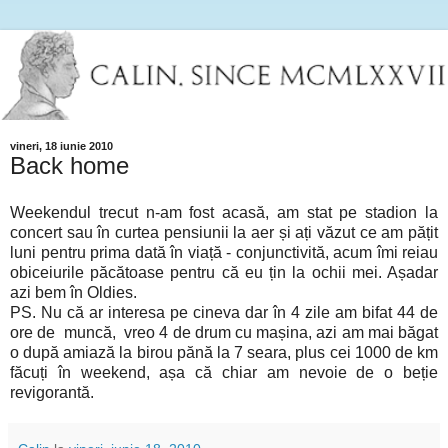
vineri, 18 iunie 2010
Back home
Weekendul trecut n-am fost acasă, am stat pe stadion la
concert sau în curtea pensiunii la aer și ați văzut ce am pățit
luni pentru prima dată în viață - conjunctivită, acum îmi reiau
obiceiurile păcătoase pentru că eu țin la ochii mei. Așadar
azi bem în Oldies.
PS. Nu că ar interesa pe cineva dar în 4 zile am bifat 44 de
ore de muncă, vreo 4 de drum cu mașina, azi am mai băgat
o după amiază la birou pănă la 7 seara, plus cei 1000 de km
făcuți în weekend, așa că chiar am nevoie de o beție
revigorantă.