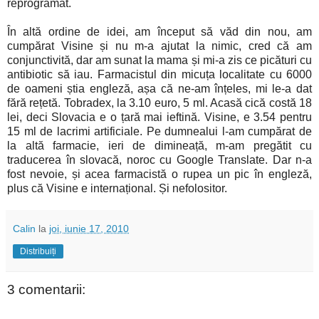
reprogramat.
În altă ordine de idei, am început să văd din nou, am
cumpărat Visine și nu m-a ajutat la nimic, cred că am
conjunctivită, dar am sunat la mama și mi-a zis ce picături cu
antibiotic să iau. Farmacistul din micuța localitate cu 6000
de oameni știa engleză, așa că ne-am înțeles, mi le-a dat
fără rețetă. Tobradex, la 3.10 euro, 5 ml. Acasă cică costă 18
lei, deci Slovacia e o țară mai ieftină. Visine, e 3.54 pentru
15 ml de lacrimi artificiale. Pe dumnealui l-am cumpărat de
la altă farmacie, ieri de dimineață, m-am pregătit cu
traducerea în slovacă, noroc cu Google Translate. Dar n-a
fost nevoie, și acea farmacistă o rupea un pic în engleză,
plus că Visine e internațional. Și nefolositor.
Calin
la
joi, iunie 17, 2010
Distribuiți
3 comentarii: