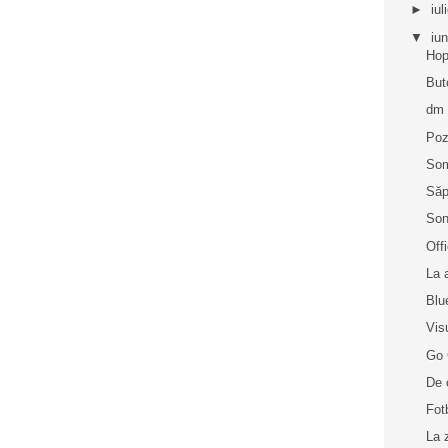
►
iul
▼
iu
Hop
But
dm
Poz
So
Săp
Son
Off
La 
Blu
Vis
Go 
De 
Fot
La 