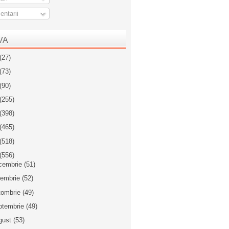
ntarii
VA
(27)
(73)
(90)
(255)
(398)
(465)
(518)
(556)
cembrie
(51)
iembrie
(52)
tombrie
(49)
ptembrie
(49)
gust
(53)