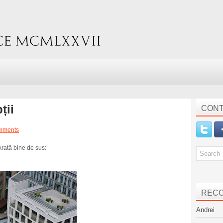
ții
CONT
mments
 Arată bine de sus:
REC
Andrei