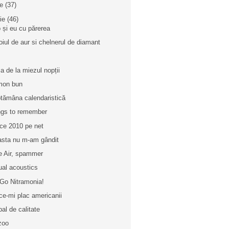
ie
(37)
nie
(46)
 și eu cu părerea
oiul de aur si chelnerul de diamant
a de la miezul nopții
mon bun
tămâna calendaristică
gs to remember
ice 2010 pe net
asta nu m-am gândit
e Air, spammer
ual acoustics
Go Nitramonia!
ce-mi plac americanii
bal de calitate
zoo