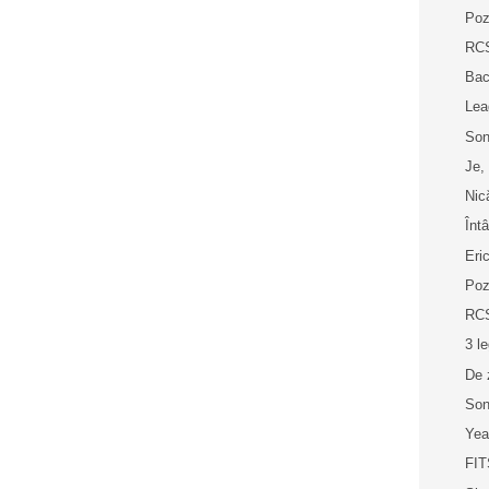
Poz
RCS
Ba
Lea
Son
Je,
Nic
Înt
Eri
Poz
RCS
3 l
De 
Son
Yea
FIT