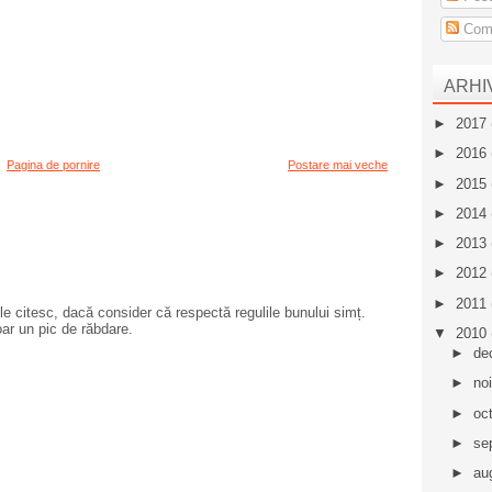
Come
ARHI
►
2017
►
2016
Pagina de pornire
Postare mai veche
►
2015
►
2014
►
2013
►
2012
►
2011
e citesc, dacă consider că respectă regulile bunului simț.
oar un pic de răbdare.
▼
2010
►
de
►
no
►
oc
►
se
►
au