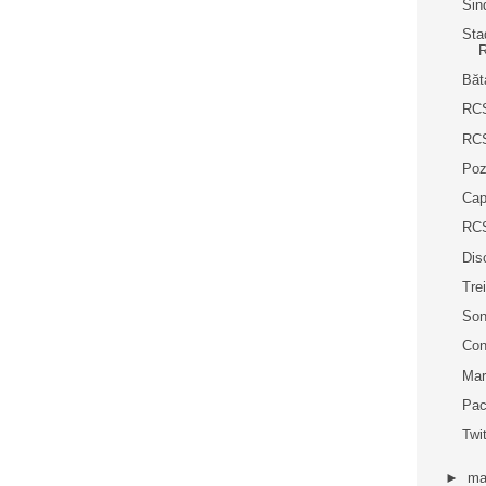
Sin
Sta
R
Băt
RCS
RCS
Poz
Cap
RCS
Dis
Trei
Son
Con
Mar
Pac
Twi
►
ma