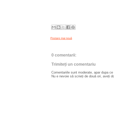
Postare mai nouă
0 comentarii:
Trimiteți un comentariu
Comentariile sunt moderate, apar dupa ce l
Nu e nevoie să scrieți de două ori, aveți d