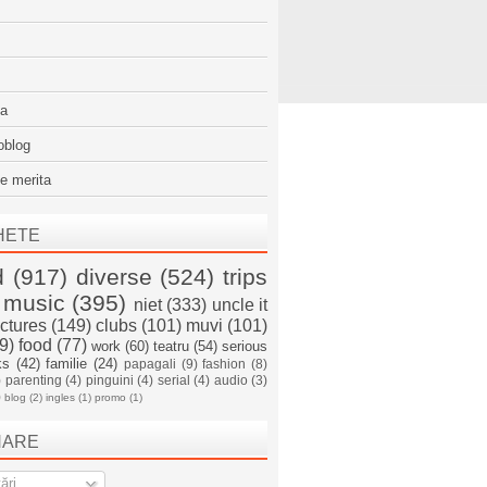
sa
oblog
e merita
HETE
d
(917)
diverse
(524)
trips
music
(395)
niet
(333)
uncle it
ictures
(149)
clubs
(101)
muvi
(101)
9)
food
(77)
work
(60)
teatru
(54)
serious
ks
(42)
familie
(24)
papagali
(9)
fashion
(8)
)
parenting
(4)
pinguini
(4)
serial
(4)
audio
(3)
)
blog
(2)
ingles
(1)
promo
(1)
NARE
ări