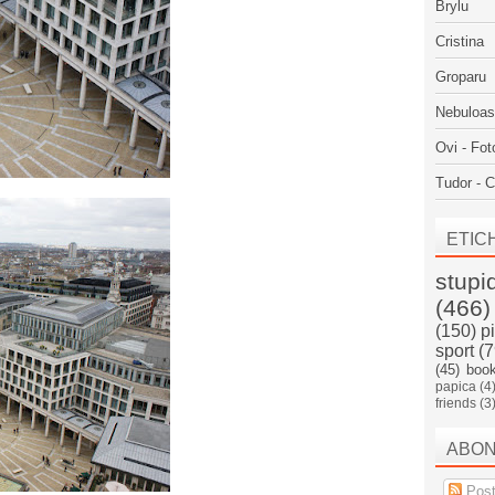
Brylu
Cristina
Groparu
Nebuloa
Ovi - Fot
Tudor - C
ETIC
stupi
(466)
(150)
p
sport
(7
(45)
boo
papica
(4
friends
(3
ABO
Post