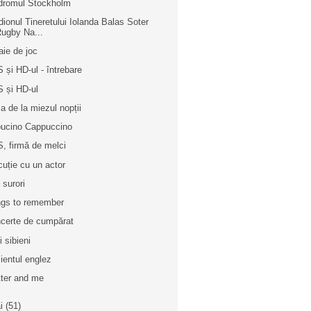
dromul Stockholm
dionul Tineretului Iolanda Balas Soter
ugby Na...
aie de joc
 și HD-ul - întrebare
 și HD-ul
a de la miezul nopții
ucino Cappuccino
, firmă de melci
cuție cu un actor
 surori
gs to remember
certe de cumpărat
i sibieni
ientul englez
tter and me
i
(51)