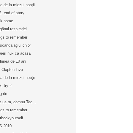
a de la miezul nopții
, end of story
ck home
gănul respirației
gs to remember
 scandalagiul chior
ăieri nu-i ca acasă
âlnirea de 10 ani
c Clapton Live
a de la miezul nopții
, try 2
egate
ziua ta, domnu Teo...
gs to remember
rbookyourself
S 2010