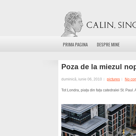
PRIMA PAGINA
DESPRE MINE
Poza de la miezul nop
duminică, iunie 06, 2010
pictures
No co
Tot Londra, piața din fața catedralei St. Paul.