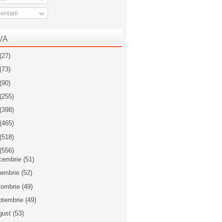
ntarii
VA
(27)
(73)
(90)
(255)
(398)
(465)
(518)
(556)
cembrie
(51)
iembrie
(52)
tombrie
(49)
ptembrie
(49)
gust
(53)