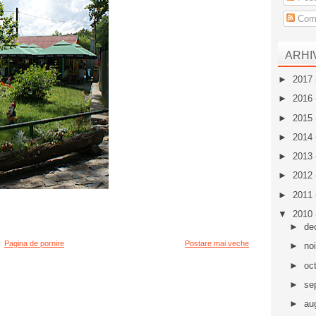
Come
ARHI
►
2017
►
2016
►
2015
►
2014
►
2013
►
2012
►
2011
▼
2010
►
de
Pagina de pornire
Postare mai veche
►
no
►
oc
►
se
►
au