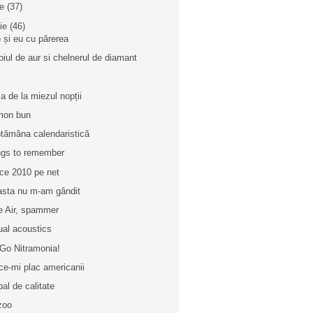
ie
(37)
nie
(46)
 și eu cu părerea
oiul de aur si chelnerul de diamant
a de la miezul nopții
mon bun
tămâna calendaristică
gs to remember
ice 2010 pe net
asta nu m-am gândit
e Air, spammer
ual acoustics
Go Nitramonia!
ce-mi plac americanii
bal de calitate
zoo