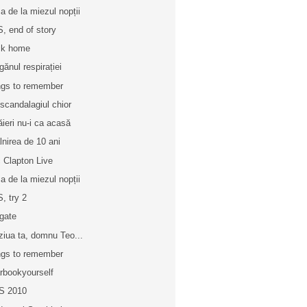
a de la miezul nopții
, end of story
ck home
gănul respirației
gs to remember
 scandalagiul chior
ăieri nu-i ca acasă
âlnirea de 10 ani
c Clapton Live
a de la miezul nopții
, try 2
egate
ziua ta, domnu Teo...
gs to remember
rbookyourself
S 2010