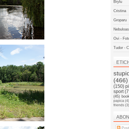
Brylu
Cristina
Groparu
Nebuloa
Ovi - Fot
Tudor - C
ETIC
stupi
(466)
(150)
p
sport
(7
(45)
boo
papica
(4
friends
(3
ABO
Post