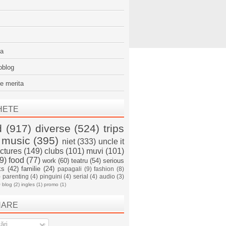
sa
oblog
e merita
HETE
d
(917)
diverse
(524)
trips
music
(395)
niet
(333)
uncle it
ictures
(149)
clubs
(101)
muvi
(101)
9)
food
(77)
work
(60)
teatru
(54)
serious
ks
(42)
familie
(24)
papagali
(9)
fashion
(8)
)
parenting
(4)
pinguini
(4)
serial
(4)
audio
(3)
)
blog
(2)
ingles
(1)
promo
(1)
NARE
ări