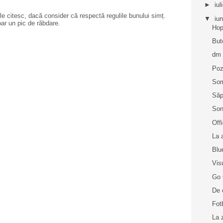
►
iul
e citesc, dacă consider că respectă regulile bunului simț.
▼
iu
oar un pic de răbdare.
Hop
But
dm
Poz
So
Săp
Son
Off
La 
Blu
Vis
Go 
De 
Fot
La 