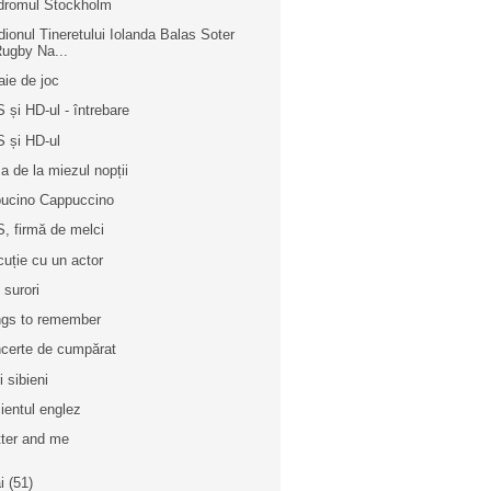
dromul Stockholm
dionul Tineretului Iolanda Balas Soter
ugby Na...
aie de joc
 și HD-ul - întrebare
 și HD-ul
a de la miezul nopții
ucino Cappuccino
, firmă de melci
cuție cu un actor
 surori
gs to remember
certe de cumpărat
i sibieni
ientul englez
tter and me
i
(51)