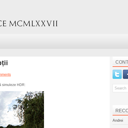
ții
CONT
mments
să simuleze HDR:
REC
Andrei