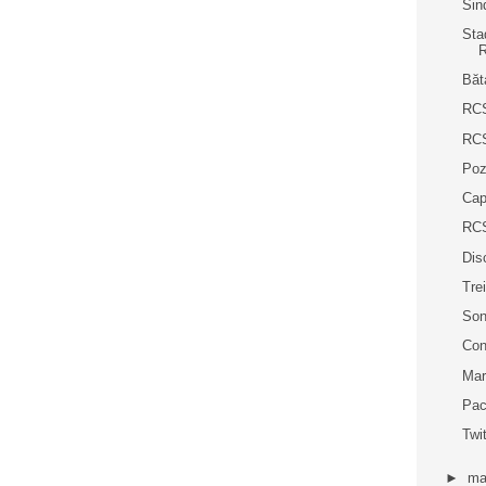
Sin
Sta
R
Băt
RCS
RCS
Poz
Cap
RCS
Dis
Trei
Son
Con
Mar
Pac
Twi
►
ma