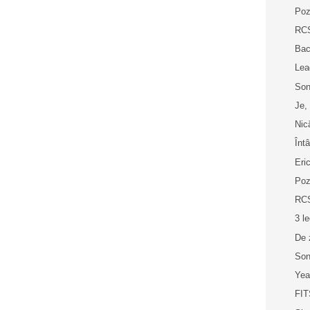
Poz
RCS
Ba
Lea
Son
Je,
Nic
Înt
Eri
Poz
RCS
3 l
De 
Son
Yea
FIT