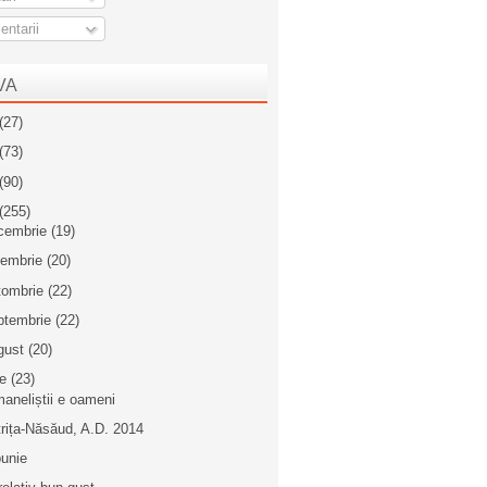
ntarii
VA
(27)
(73)
(90)
(255)
cembrie
(19)
iembrie
(20)
tombrie
(22)
ptembrie
(22)
gust
(20)
ie
(23)
maneliștii e oameni
trița-Năsăud, A.D. 2014
unie