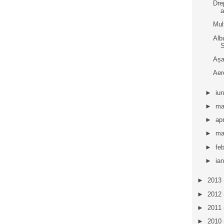
Dre
a
Mul
Alb
Așa
Aer
►
iu
►
ma
►
apr
►
ma
►
fe
►
ia
►
2013
►
2012
►
2011
►
2010