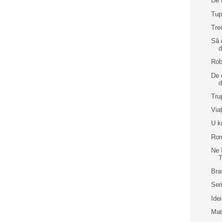
De 
Tu
Trei
Să 
d
Rob
De 
d
Tru
Via
U k
Rom
Ne 
T
Bra
Ser
Ide
Matu