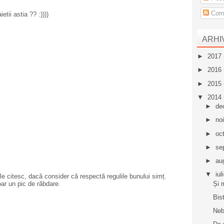
Come
tii astia ?? :))))
ARHI
►
2017
►
2016
►
2015
▼
2014
►
de
►
no
►
oc
►
se
►
au
▼
iul
e citesc, dacă consider că respectă regulile bunului simț.
Și 
oar un pic de răbdare.
Bis
Neb