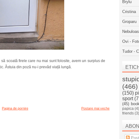
Brylu
Cristina
Groparu
Nebuloa
Ovi - Fot
Tudor - C
 să scoată firele care nu mai sunt folosite, avem un surplus de
ETIC
tic. Ăstuia din poză nu-i prevăd viață lungă.
stupi
(466)
(150)
p
sport
(7
(45)
boo
Pagina de pornire
Postare mai veche
papica
(4
friends
(3
ABO
Post