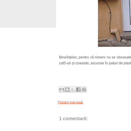
Bineînțeles, pentru că nimeni nu se obosește
cat5-uri și coaxiale, ascunse în paturi de plas
Postare mai nouă
1 comentarii: