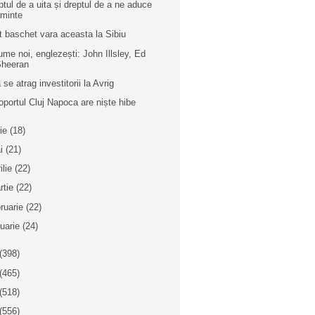
ptul de a uita și dreptul de a ne aduce
minte
t baschet vara aceasta la Sibiu
ume noi, englezești: John Illsley, Ed
Sheeran
 se atrag investitorii la Avrig
oportul Cluj Napoca are niște hibe
nie
(18)
i
(21)
ilie
(22)
rtie
(22)
bruarie
(22)
nuarie
(24)
(398)
(465)
(518)
(556)