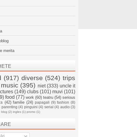
sa
oblog
e merita
HETE
d
(917)
diverse
(524)
trips
music
(395)
niet
(333)
uncle it
ictures
(149)
clubs
(101)
muvi
(101)
9)
food
(77)
work
(60)
teatru
(54)
serious
ks
(42)
familie
(24)
papagali
(9)
fashion
(8)
)
parenting
(4)
pinguini
(4)
serial
(4)
audio
(3)
)
blog
(2)
ingles
(1)
promo
(1)
NARE
ări