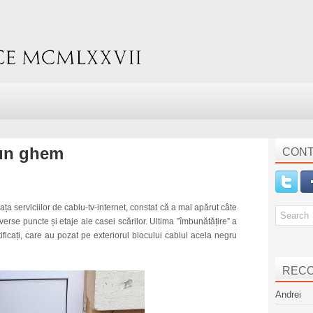
r-un ghem
CONT
iața serviciilor de cablu-tv-internet, constat că a mai apărut câte
verse puncte și etaje ale casei scărilor. Ultima ”îmbunătățire” a
ificați, care au pozat pe exteriorul blocului cablul acela negru
REC
Andrei