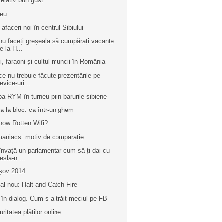
relativ bun gust
peu
 afaceri noi în centrul Sibiului
nu faceți greșeala să cumpărați vacanțe
e la H...
i, faraoni și cultul muncii în România
ce nu trebuie făcute prezentările pe
evice-uri...
pa RYM în turneu prin barurile sibiene
ța la bloc: ca într-un ghem
now Rotten Wifi?
aniacs: motiv de comparație
învață un parlamentar cum să-ți dai cu
esla-n ...
șov 2014
ial nou: Halt and Catch Fire
i în dialog. Cum s-a trăit meciul pe FB
ritatea plăților online