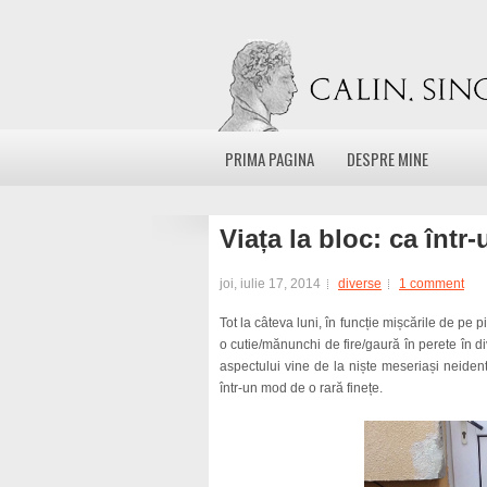
PRIMA PAGINA
DESPRE MINE
Viața la bloc: ca înt
joi, iulie 17, 2014
diverse
1 comment
Tot la câteva luni, în funcție mișcările de pe p
o cutie/mănunchi de fire/gaură în perete în di
aspectului vine de la niște meseriași neident
într-un mod de o rară finețe.