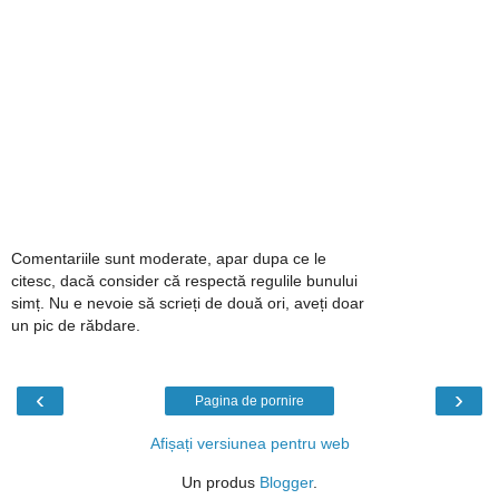
Comentariile sunt moderate, apar dupa ce le
citesc, dacă consider că respectă regulile bunului
simț. Nu e nevoie să scrieți de două ori, aveți doar
un pic de răbdare.
‹
›
Pagina de pornire
Afișați versiunea pentru web
Un produs
Blogger
.