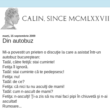
marți, 15 septembrie 2009
Din autobuz
Mi-a povestit un prieten o discuţie la care a asistat într-un
autobuz bucureştean:
Tatăl, către fetiţă: stai cuminte!
Fetiţa îl ignoră.
Tatăl: stai cuminte că te pedepsesc!
Fetiţa: nu!
Tatăl: de ce?
Fetiţa: că nici tu nu asculţi de mami!
Tatăl: cum n-ascult de mami?
Fetiţa: n-asculţi! Ţi-a zis să nu mai faci pipi în chiuvetă şi n-ai
ascultat!
Rumoare...