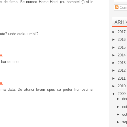
les de firma. Se numea Home Hotel (nu homotel :)) si in
Come
ARHI
►
2017
nuta? unde draku umbli?
►
2016
►
2015
►
2014
m.
 bar de tine
►
2013
►
2012
►
2011
m.
►
2010
ima data. De atunci le-am spus ca prefer frumosul si
▼
2009
►
de
►
no
►
oc
►
se