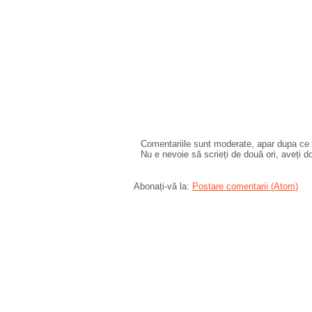
Comentariile sunt moderate, apar dupa ce l
Nu e nevoie să scrieți de două ori, aveți d
Abonați-vă la:
Postare comentarii (Atom)