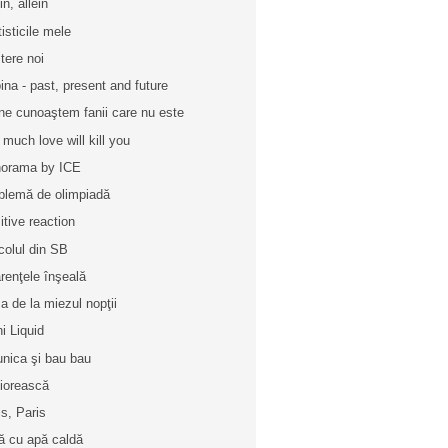
in, allein
tisticile mele
tere noi
ina - past, present and future
ne cunoaştem fanii care nu este
 much love will kill you
orama by ICE
blemă de olimpiadă
itive reaction
icolul din SB
renţele înşeală
a de la miezul nopţii
ni Liquid
unica şi bau bau
iorească
is, Paris
ă cu apă caldă