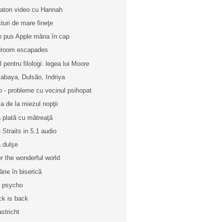
aton video cu Hannah
turi de mare fineţe
o pus Apple mâna în cap
room escapades
l pentru filologi: legea lui Moore
abaya, Dulsão, Indriya
p - probleme cu vecinul psihopat
a de la miezul nopţii
 plată cu mătreaţă
e Straits in 5.1 audio
ă dulşe
r the wonderful world
ărie în biserică
 psycho
ck is back
stricht