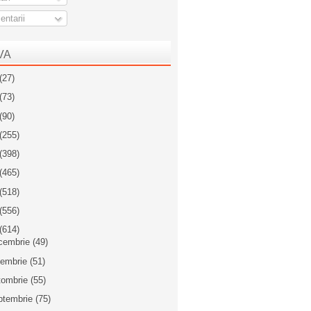
ntarii
VA
(27)
(73)
(90)
(255)
(398)
(465)
(518)
(556)
(614)
cembrie
(49)
iembrie
(51)
tombrie
(55)
ptembrie
(75)