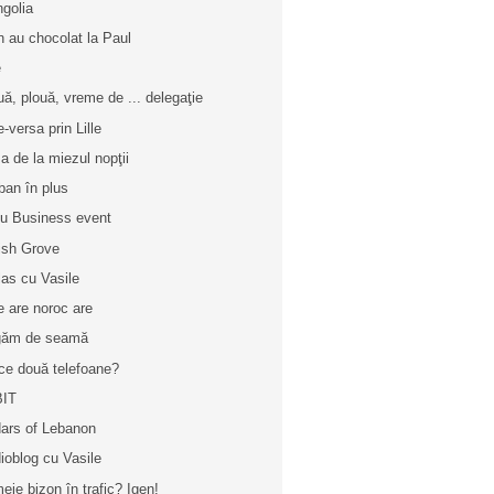
golia
n au chocolat la Paul
e
uă, plouă, vreme de ... delegaţie
e-versa prin Lille
a de la miezul nopţii
ban în plus
iu Business event
tish Grove
las cu Vasile
e are noroc are
găm de seamă
ce două telefoane?
BIT
ars of Lebanon
ioblog cu Vasile
eie bizon în trafic? Igen!