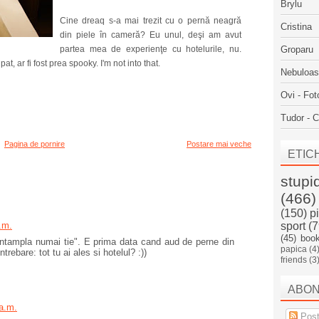
Brylu
Cine dreaq s-a mai trezit cu o pernă neagră
Cristina
din piele în cameră? Eu unul, deşi am avut
partea mea de experienţe cu hotelurile, nu.
Groparu
t, ar fi fost prea spooky. I'm not into that.
Nebuloa
Ovi - Fot
Tudor - C
Pagina de pornire
Postare mai veche
ETIC
stupi
(466)
(150)
p
.m.
sport
(7
(45)
boo
se intampla numai tie". E prima data cand aud de perne din
papica
(4
trebare: tot tu ai ales si hotelul? :))
friends
(3
ABO
 a.m.
Post