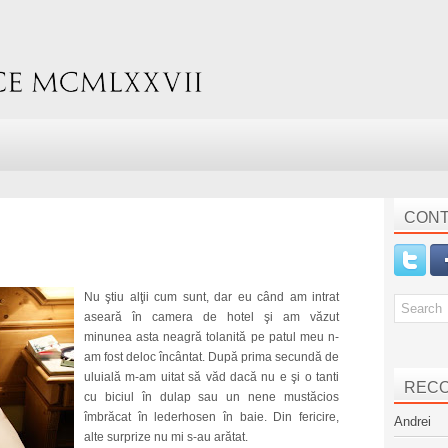
CONT
Nu ştiu alţii cum sunt, dar eu când am intrat
aseară în camera de hotel şi am văzut
minunea asta neagră tolanită pe patul meu n-
am fost deloc încântat. După prima secundă de
uluială m-am uitat să văd dacă nu e şi o tanti
REC
cu biciul în dulap sau un nene mustăcios
îmbrăcat în lederhosen în baie. Din fericire,
Andrei
alte surprize nu mi s-au arătat.