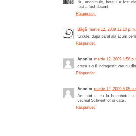
Nu, anonimule, hotelul a fost a
rest a fost decent.
Răspundeți
Băgă
martie 12, 2009 12:10 p.m.
turcule, dupa barul ala acum per
Răspundeți
Anonim
martie 12, 2009 1:58 p.
creca s-o fi indragostit vreunu din
Răspundeți
Anonim
martie 12, 2009 5:05 p.
Am stat si eu la homohotel ult
vechiul Schwerthof si data .
Răspundeți