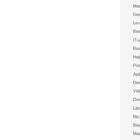
Mar
Ges
Le-
Bed
IT-u
Ros
Hel
Poz
Apă
Dir
Vit
Ove
Libr
Me,
Bla
Maa