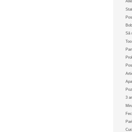
Alle
Sta
Pos
Bob
Să 
Too
Pan
Pro
Pos
Art
Apa
Poz
3 a
Mir
Fec
Par
Cur