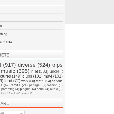
sa
oblog
e merita
HETE
d
(917)
diverse
(524)
trips
music
(395)
niet
(333)
uncle it
ictures
(149)
clubs
(101)
muvi
(101)
9)
food
(77)
work
(60)
teatru
(54)
serious
ks
(42)
familie
(24)
papagali
(9)
fashion
(8)
)
parenting
(4)
pinguini
(4)
serial
(4)
audio
(3)
)
blog
(2)
ingles
(1)
promo
(1)
NARE
ări