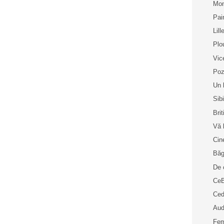
Mon
Pai
Lill
Plo
Vic
Poz
Un 
Sib
Bri
Vă 
Cin
Bă
De 
Ce
Ced
Aud
Fem