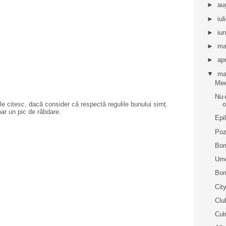
►
au
►
iul
►
iu
►
ma
►
apr
▼
ma
Me
Nu-
e citesc, dacă consider că respectă regulile bunului simț.
o
oar un pic de răbdare.
Epil
Poz
Bom
Umo
Bom
Cit
Clu
Cul