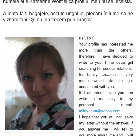
numele ei e Katherine Wolff şi că profilul meu nu se iecsistă.
Alinuţo fă-ţi bagajele, ascute unghiile, plecăm în lume să ne
vizităm fanii! Şi nu, nu trecem prin Braşov.
Hello!
Your profile has interested me
more than the others,
therefore I have decided to
write to you. I the usual girl
searching for serious relations,
for family creation. I very
much would like to get
acquainted with you.
If I as interest you you can
write to me only to my
personal e-mail:
milayamar@yahoo.com
I hope that you will not leave
my letter without the answer. If
you answer me I will tell to
you more about me and I will