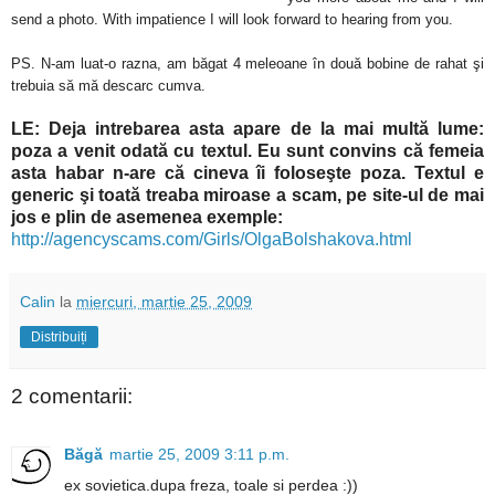
send a photo. With impatience I will look forward to hearing from you.
PS. N-am luat-o razna, am băgat 4 meleoane în două bobine de rahat şi
trebuia să mă descarc cumva.
LE: Deja intrebarea asta apare de la mai multă lume:
poza a venit odată cu textul. Eu sunt convins că femeia
asta habar n-are că cineva îi foloseşte poza. Textul e
generic şi toată treaba miroase a scam, pe site-ul de mai
jos e plin de asemenea exemple:
http://agencyscams.com/Girls/OlgaBolshakova.html
Calin
la
miercuri, martie 25, 2009
Distribuiți
2 comentarii:
Băgă
martie 25, 2009 3:11 p.m.
ex sovietica.dupa freza, toale si perdea :))