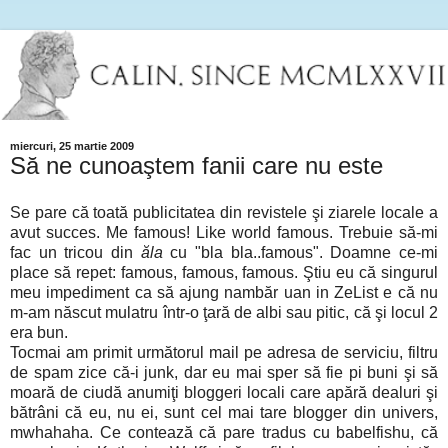
miercuri, 25 martie 2009
Să ne cunoaştem fanii care nu este
Se pare că toată publicitatea din revistele şi ziarele locale a
avut succes. Me famous! Like world famous. Trebuie să-mi
fac un tricou din
ăla
cu "bla bla..famous". Doamne ce-mi
place să repet: famous, famous, famous. Ştiu eu că singurul
meu impediment ca să ajung nambăr uan in ZeList e că nu
m-am născut mulatru într-o ţară de albi sau pitic, că şi locul 2
era bun.
Tocmai am primit următorul mail pe adresa de serviciu, filtru
de spam zice că-i junk, dar eu mai sper să fie pi buni şi să
moară de ciudă anumiţi bloggeri locali care apără dealuri şi
bătrâni că eu, nu ei, sunt cel mai tare blogger din univers,
mwhahaha. Ce contează că pare tradus cu babelfishu, că