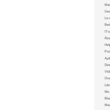
Mar
Ges
Le-
Bed
IT-u
Ros
Hel
Poz
Apă
Dir
Vit
Ove
Libr
Me,
Bla
Maa