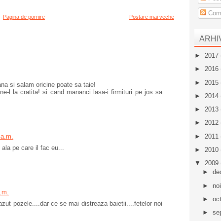
Come
Pagina de pornire
Postare mai veche
ARHI
►
2017
►
2016
►
2015
lana si salam oricine poate sa taie!
ne-l la cratita! si cand mananci lasa-i firmituri pe jos sa
►
2014
►
2013
►
2012
►
2011
 a.m.
ala pe care il fac eu...
►
2010
▼
2009
►
de
►
no
.m.
►
oc
t pozele....dar ce se mai distreaza baietii....fetelor noi
►
se