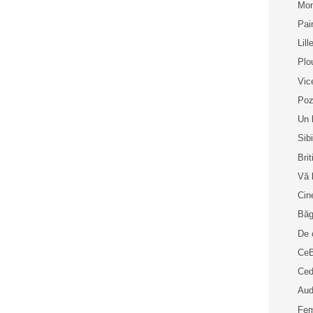
Mon
Pai
Lill
Plo
Vic
Poz
Un 
Sib
Bri
Vă 
Cin
Bă
De 
Ce
Ced
Aud
Fem