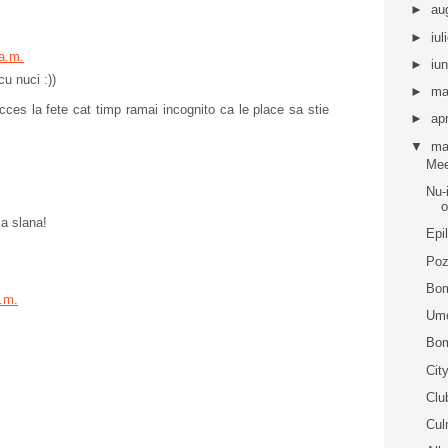
►
au
►
iul
 a.m.
►
iu
u nuci :))
►
ma
ces la fete cat timp ramai incognito ca le place sa stie
►
apr
▼
ma
Me
Nu-
o
 a slana!
Epil
Poz
Bom
p.m.
Umo
Bom
Cit
Clu
Cul