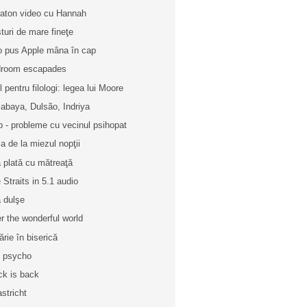
aton video cu Hannah
turi de mare fineţe
o pus Apple mâna în cap
room escapades
l pentru filologi: legea lui Moore
abaya, Dulsão, Indriya
p - probleme cu vecinul psihopat
a de la miezul nopţii
 plată cu mătreaţă
e Straits in 5.1 audio
ă dulşe
r the wonderful world
ărie în biserică
 psycho
ck is back
stricht