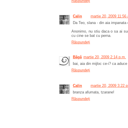
Răspundeți
Calin
martie 20, 2009 11:56
Da Teo, slana - din aia impanata c
Anonimo, nu stiu daca o sa ai suc
cu cine se bat cu perna.
Răspundeți
Băgă
martie 20, 2009 2:14 p.m.
bai, aia din mijloc ce-i? ca aduce
Răspundeți
Calin
martie 20, 2009 3:22 
branza afumata, tzarane!
Răspundeți