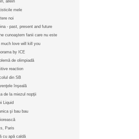
in, allein
tisticile mele
tere noi
ina - past, present and future
ne cunoaştem fanii care nu este
 much love will kill you
orama by ICE
blemă de olimpiadă
itive reaction
icolul din SB
renţele înşeală
a de la miezul nopţii
ni Liquid
unica şi bau bau
iorească
is, Paris
ă cu apă caldă