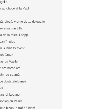
golia
n au chocolat la Paul
e
uă, plouă, vreme de ... delegaţie
e-versa prin Lille
a de la miezul nopţii
ban în plus
iu Business event
tish Grove
las cu Vasile
e are noroc are
găm de seamă
ce două telefoane?
BIT
ars of Lebanon
ioblog cu Vasile
eie bizon în trafic? Igen!