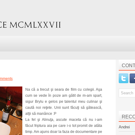
CONT
omments
Na că a trecut şi seara de film cu colegii. Aşa
cum se vede în poze am gătit de m-am spart,
sigur Brylu e gelos pe talentul meu culinar şi
caută noi reţete. Unii sunt făcuţi să gătească,
alţii să manânce :P
REC
La fel şi Alinuţa, ascute maceta că nu i-am
făcut friptura aia pe care i-o tot promit de atâta
Andrei
timp. Am ajuns doar la faza de documentare pe