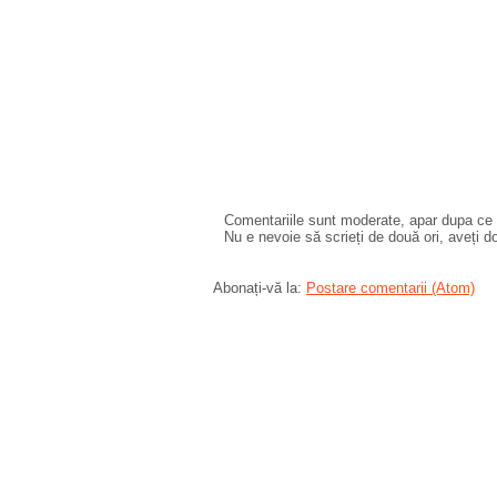
Comentariile sunt moderate, apar dupa ce l
Nu e nevoie să scrieți de două ori, aveți d
Abonați-vă la:
Postare comentarii (Atom)