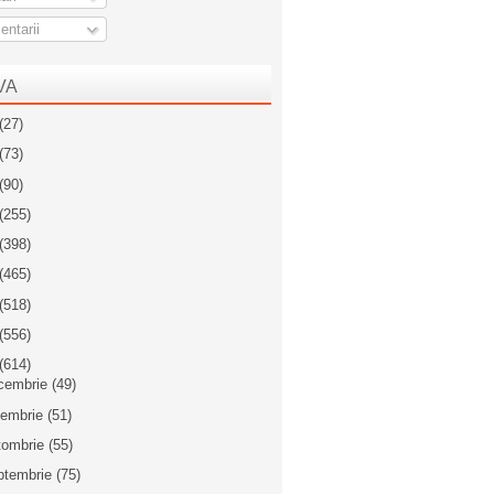
ntarii
VA
(27)
(73)
(90)
(255)
(398)
(465)
(518)
(556)
(614)
cembrie
(49)
iembrie
(51)
tombrie
(55)
ptembrie
(75)