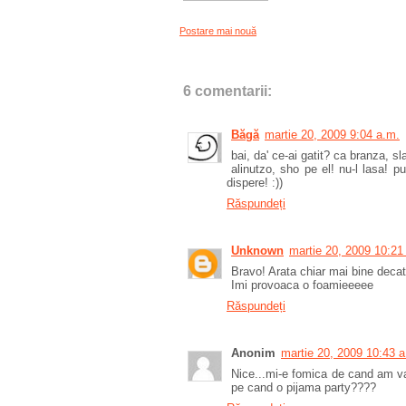
Postare mai nouă
6 comentarii:
Băgă
martie 20, 2009 9:04 a.m.
bai, da' ce-ai gatit? ca branza, s
alinutzo, sho pe el! nu-l lasa! pu
dispere! :))
Răspundeți
Unknown
martie 20, 2009 10:21
Bravo! Arata chiar mai bine decat 
Imi provoaca o foamieeeee
Răspundeți
Anonim
martie 20, 2009 10:43 a
Nice...mi-e fomica de cand am vazu
pe cand o pijama party????