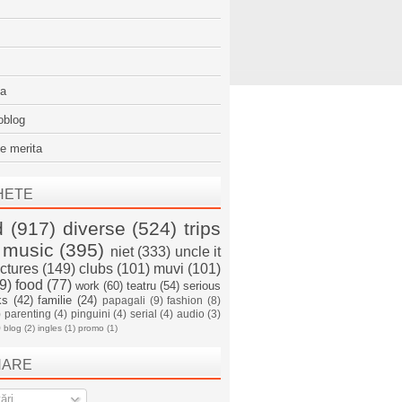
sa
oblog
e merita
HETE
d
(917)
diverse
(524)
trips
music
(395)
niet
(333)
uncle it
ictures
(149)
clubs
(101)
muvi
(101)
9)
food
(77)
work
(60)
teatru
(54)
serious
ks
(42)
familie
(24)
papagali
(9)
fashion
(8)
)
parenting
(4)
pinguini
(4)
serial
(4)
audio
(3)
)
blog
(2)
ingles
(1)
promo
(1)
NARE
ări