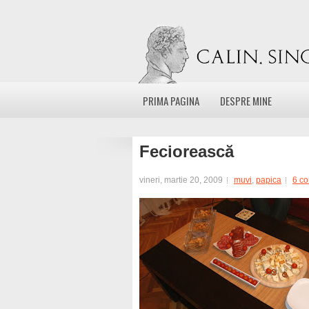
PRIMA PAGINA
DESPRE MINE
Feciorească
vineri, martie 20, 2009
muvi
,
papica
6 c