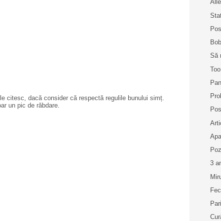
Alle
Sta
Pos
Bob
Să 
Too
Pan
Pro
e citesc, dacă consider că respectă regulile bunului simț.
oar un pic de răbdare.
Pos
Art
Apa
Poz
3 a
Mir
Fec
Par
Cur