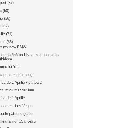
gust
(57)
ie
(58)
nie
(39)
i
(62)
ilie
(71)
rtie
(65)
et my new BMW
i smântână ca Nivea, nici bonsai ca
rhideea
area lui Yeti
a de la miezul nopţii
ba de 1 Aprilie / partea 2
r, involuntar dar bun
ba de 1 Aprilie
y center - Las Vegas
burile patriei e goale
mea fanilor CSU Sibiu