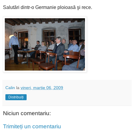
Salutări dintr-o Germanie ploioasă şi rece.
Calin
la
vineri, martie 06, 2009
Distribuiți
Niciun comentariu:
Trimiteți un comentariu