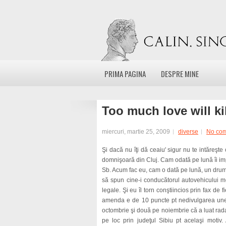
PRIMA PAGINA
DESPRE MINE
Too much love will ki
miercuri, martie 25, 2009
diverse
No co
Şi dacă nu îţi dă ceaiu' sigur nu te intăreşt
domnişoară din Cluj. Cam odată pe lună îi i
Sb. Acum fac eu, cam o dată pe lună, un drum 
să spun cine-i conducătorul autovehicului meu
legale. Şi eu îl torn conştiincios prin fax de 
amenda e de 10 puncte pt nedivulgarea unei
octombrie şi două pe noiembrie că a luat radar
pe loc prin judeţul Sibiu pt acelaşi motiv