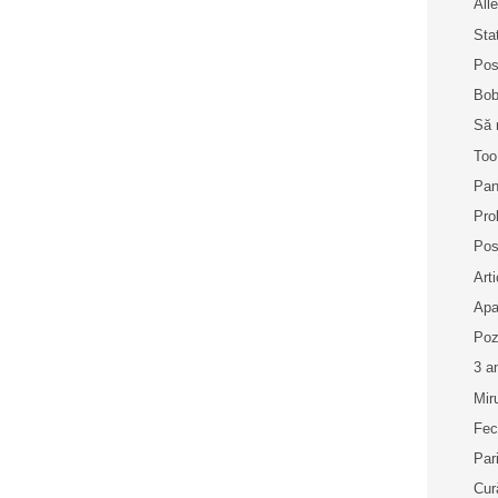
Alle
Sta
Pos
Bob
Să 
Too
Pan
Pro
Pos
Art
Apa
Poz
3 a
Mir
Fec
Par
Cur