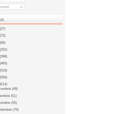
ntarii
VA
(27)
(73)
(90)
(255)
(398)
(465)
(518)
(556)
(614)
cembrie
(49)
iembrie
(51)
tombrie
(55)
ptembrie
(75)