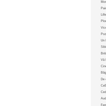
Mon
Pai
Lill
Plo
Vic
Poz
Un 
Sib
Bri
Vă 
Cin
Bă
De 
Ce
Ced
Aud
Fem