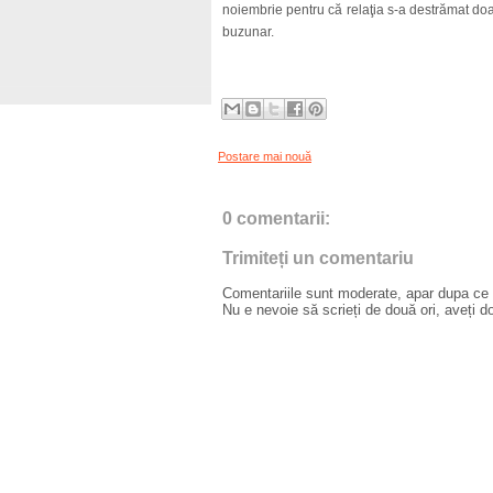
noiembrie pentru că relaţia s-a destrămat doar 
buzunar.
Postare mai nouă
0 comentarii:
Trimiteți un comentariu
Comentariile sunt moderate, apar dupa ce l
Nu e nevoie să scrieți de două ori, aveți d