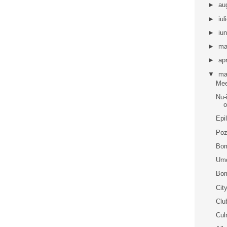
►
au
►
iul
►
iu
►
ma
►
apr
▼
ma
Me
Nu-
o
Epil
Poz
Bom
Umo
Bom
Cit
Clu
Cul