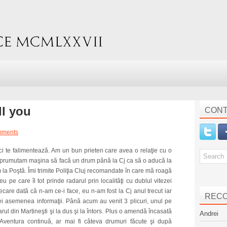
ll you
CONT
mments
e ci te falimentează. Am un bun prieten care avea o relaţie cu o
mprumutam maşina să facă un drum până la Cj ca să o aducă la
la Poştă. Îmi trimite Poliţia Cluj recomandate în care mă roagă
 pe care îl tot prinde radarul prin localităţi cu dublul vitezei
fiecare dată că n-am ce-i face, eu n-am fost la Cj anul trecut iar
REC
 asemenea informaţii. Până acum au venit 3 plicuri, unul pe
ul din Martineşti şi la dus şi la întors. Plus o amendă încasată
Andrei
. Aventura continuă, ar mai fi câteva drumuri făcute şi după