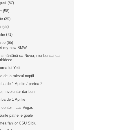
gust
(57)
ie
(58)
nie
(39)
i
(62)
ilie
(71)
rtie
(65)
et my new BMW
i smântână ca Nivea, nici bonsai ca
rhideea
area lui Yeti
a de la miezul nopţii
ba de 1 Aprilie / partea 2
r, involuntar dar bun
ba de 1 Aprilie
y center - Las Vegas
burile patriei e goale
mea fanilor CSU Sibiu