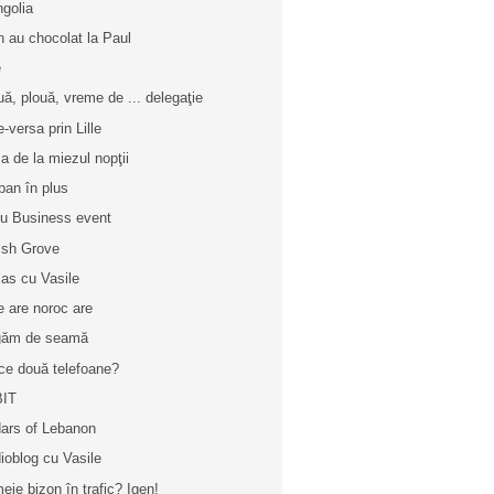
golia
n au chocolat la Paul
e
uă, plouă, vreme de ... delegaţie
e-versa prin Lille
a de la miezul nopţii
ban în plus
iu Business event
tish Grove
las cu Vasile
e are noroc are
găm de seamă
ce două telefoane?
BIT
ars of Lebanon
ioblog cu Vasile
eie bizon în trafic? Igen!