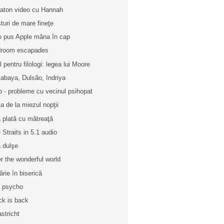
aton video cu Hannah
turi de mare fineţe
o pus Apple mâna în cap
room escapades
l pentru filologi: legea lui Moore
abaya, Dulsão, Indriya
p - probleme cu vecinul psihopat
a de la miezul nopţii
 plată cu mătreaţă
e Straits in 5.1 audio
ă dulşe
r the wonderful world
ărie în biserică
 psycho
ck is back
stricht