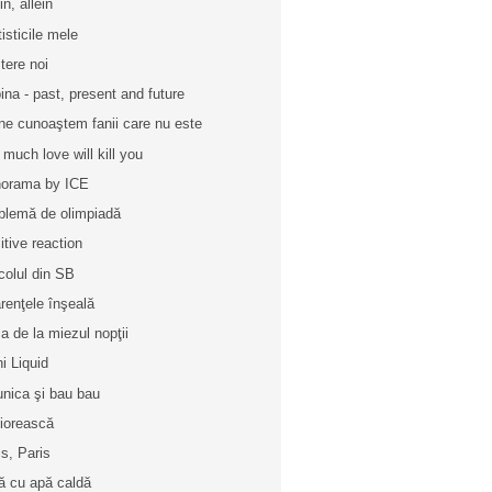
in, allein
tisticile mele
tere noi
ina - past, present and future
ne cunoaştem fanii care nu este
 much love will kill you
orama by ICE
blemă de olimpiadă
itive reaction
icolul din SB
renţele înşeală
a de la miezul nopţii
ni Liquid
unica şi bau bau
iorească
is, Paris
ă cu apă caldă