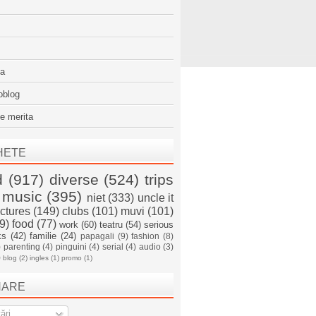
sa
oblog
e merita
HETE
d
(917)
diverse
(524)
trips
music
(395)
niet
(333)
uncle it
ictures
(149)
clubs
(101)
muvi
(101)
9)
food
(77)
work
(60)
teatru
(54)
serious
ks
(42)
familie
(24)
papagali
(9)
fashion
(8)
)
parenting
(4)
pinguini
(4)
serial
(4)
audio
(3)
)
blog
(2)
ingles
(1)
promo
(1)
NARE
ări