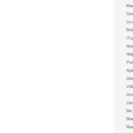
Mar
Ges
Le-
Bed
IT-u
Ros
Hel
Poz
Apă
Dir
Vit
Ove
Libr
Me,
Bla
Maa