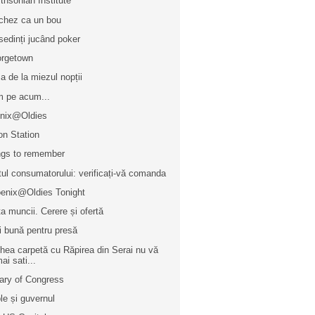
thsonian Institute
chez ca un bou
sedinți jucând poker
rgetown
a de la miezul nopții
 pe acum...
nix@Oldies
on Station
gs to remember
tul consumatorului: verificați-vă comanda
enix@Oldies Tonight
ța muncii. Cerere și ofertă
i bună pentru presă
hea carpetă cu Răpirea din Serai nu vă
ai sati...
rary of Congress
le și guvernul