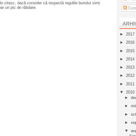
e citesc, dacă consider că respectă regulile bunului simț.
oar un pic de răbdare.
Come
ARHI
►
2017
►
2016
►
2015
►
2014
►
2013
►
2012
►
2011
▼
2010
►
de
►
no
►
oc
►
se
▼
au