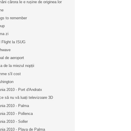
âni cărora le e rușine de originea lor
me
gs to remember
eup
ima zi
 Flight la ISUG
chwave
nal de aeroport
a de la miezul nopții
me s'il cost
hington
nia 2010 - Port d'Andratx
ce să nu vă luați televizoare 3D
nia 2010 - Palma
nia 2010 - Pollenca
nia 2010 - Soller
nia 2010 - Playa de Palma