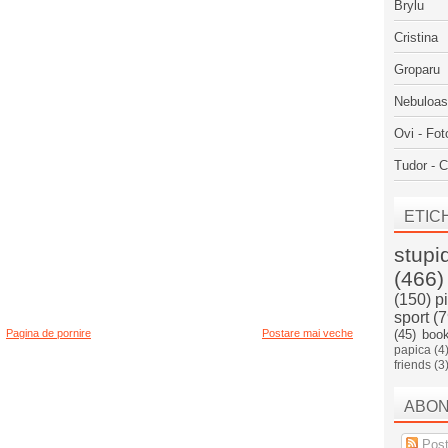
Brylu
Cristina
Groparu
Nebuloa
Ovi - Fot
Tudor - C
ETIC
stupi
(466)
(150)
p
sport
(7
Pagina de pornire
Postare mai veche
(45)
boo
papica
(4
friends
(3
ABO
Post