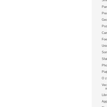
Smi
Par
Pre
Geo
Poz
Cam
Foe
Uni
Son
Sfa
Pho
Pia
O z
Vec
m
Lib
App