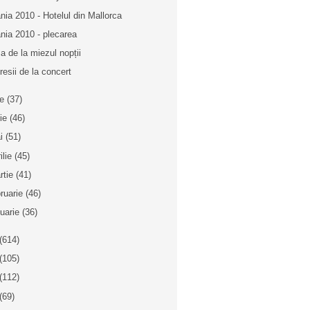
nia 2010 - Hotelul din Mallorca
nia 2010 - plecarea
a de la miezul nopții
resii de la concert
ie
(37)
nie
(46)
i
(51)
ilie
(45)
rtie
(41)
bruarie
(46)
nuarie
(36)
(614)
(105)
(112)
(69)