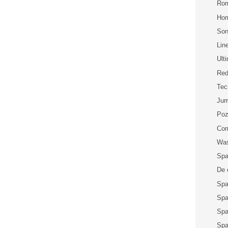
Rom
Ho
Son
Lin
Ult
Red
Te
Jur
Poz
Com
Was
Spa
De 
Spa
Spa
Spa
Spa