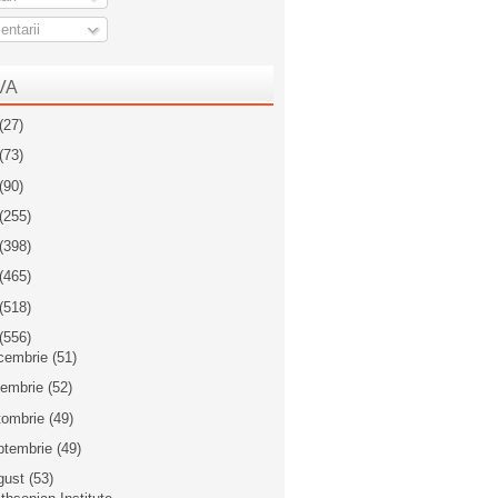
ntarii
VA
(27)
(73)
(90)
(255)
(398)
(465)
(518)
(556)
cembrie
(51)
iembrie
(52)
tombrie
(49)
ptembrie
(49)
gust
(53)