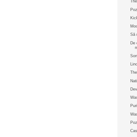
The
Poz
Kic
Moc
Să 
De 
m
Son
Lin
The
Nat
Dev
Was
Pur
Was
Poz
Cas