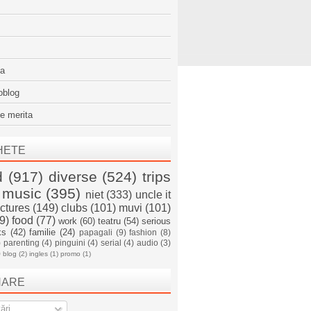
sa
oblog
e merita
HETE
d
(917)
diverse
(524)
trips
music
(395)
niet
(333)
uncle it
ictures
(149)
clubs
(101)
muvi
(101)
9)
food
(77)
work
(60)
teatru
(54)
serious
ks
(42)
familie
(24)
papagali
(9)
fashion
(8)
)
parenting
(4)
pinguini
(4)
serial
(4)
audio
(3)
)
blog
(2)
ingles
(1)
promo
(1)
NARE
ări