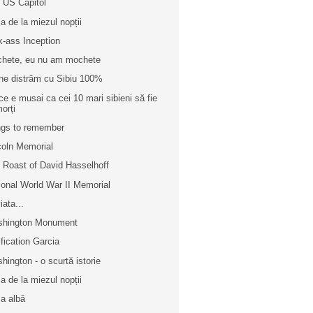
 US Capitol
a de la miezul nopții
k-ass Inception
hete, eu nu am mochete
ne distrăm cu Sibiu 100%
ce e musai ca cei 10 mari sibieni să fie
orți
gs to remember
coln Memorial
 Roast of David Hasselhoff
ional World War II Memorial
iata...
hington Monument
ification Garcia
hington - o scurtă istorie
a de la miezul nopții
a albă