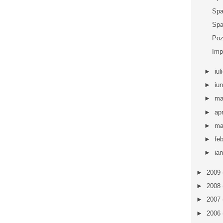
Spa
Spa
Poz
Imp
►
iul
►
iu
►
ma
►
apr
►
ma
►
fe
►
ia
►
2009
►
2008
►
2007
►
2006