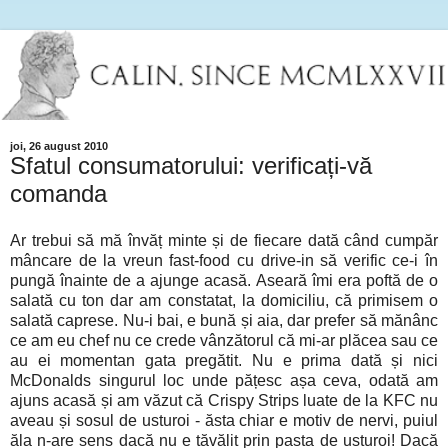
joi, 26 august 2010
Sfatul consumatorului: verificați-vă
comanda
Ar trebui să mă învăț minte și de fiecare dată când cumpăr
mâncare de la vreun fast-food cu drive-in să verific ce-i în
pungă înainte de a ajunge acasă. Aseară îmi era poftă de o
salată cu ton dar am constatat, la domiciliu, că primisem o
salată caprese. Nu-i bai, e bună și aia, dar prefer să mănânc
ce am eu chef nu ce crede vânzătorul că mi-ar plăcea sau ce
au ei momentan gata pregătit. Nu e prima dată și nici
McDonalds singurul loc unde pățesc așa ceva, odată am
ajuns acasă și am văzut că Crispy Strips luate de la KFC nu
aveau și sosul de usturoi - ăsta chiar e motiv de nervi, puiul
ăla n-are sens dacă nu e tăvălit prin pasta de usturoi! Dacă