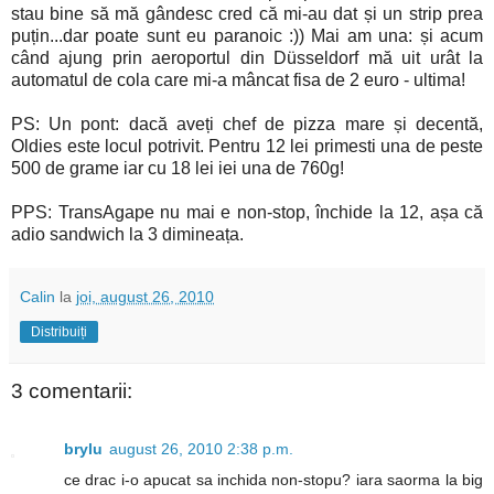
stau bine să mă gândesc cred că mi-au dat și un strip prea
puțin...dar poate sunt eu paranoic :)) Mai am una: și acum
când ajung prin aeroportul din Düsseldorf mă uit urât la
automatul de cola care mi-a mâncat fisa de 2 euro - ultima!
PS: Un pont: dacă aveți chef de pizza mare și decentă,
Oldies este locul potrivit. Pentru 12 lei primesti una de peste
500 de grame iar cu 18 lei iei una de 760g!
PPS: TransAgape nu mai e non-stop, închide la 12, așa că
adio sandwich la 3 dimineața.
Calin
la
joi, august 26, 2010
Distribuiți
3 comentarii:
brylu
august 26, 2010 2:38 p.m.
ce drac i-o apucat sa inchida non-stopu? iara saorma la big