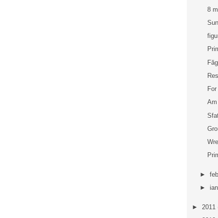
8 m
Sun
figu
Pri
Făg
Res
For
Am 
Sfa
Gro
Wre
Pri
►
fe
►
ia
►
2011