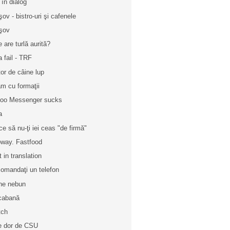
 în dialog
şov - bistro-uri şi cafenele
şov
e are turlă aurită?
a fail - TRF
tor de câine lup
m cu formaţii
oo Messenger sucks
a
ce să nu-ţi iei ceas "de firmă"
way. Fastfood
t in translation
omandaţi un telefon
ne nebun
cabană
tch
e dor de CSU