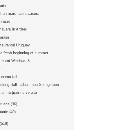
artie
t un mare talent casnic
rina.ro
măvara în Ardeal
ărașii
taurantul Uruguay
 a fresh beginning of summer
testat Windows 8
t
upama fail
cking Ball - album nou Springsteen
mul mărţişor nu se uită
bruarie
(36)
nuarie
(40)
(518)