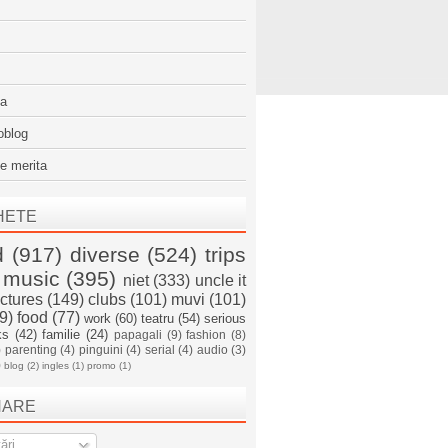
sa
oblog
e merita
HETE
d
(917)
diverse
(524)
trips
music
(395)
niet
(333)
uncle it
ictures
(149)
clubs
(101)
muvi
(101)
9)
food
(77)
work
(60)
teatru
(54)
serious
ks
(42)
familie
(24)
papagali
(9)
fashion
(8)
)
parenting
(4)
pinguini
(4)
serial
(4)
audio
(3)
)
blog
(2)
ingles
(1)
promo
(1)
NARE
ări