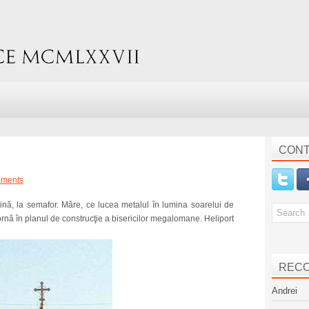
CONT
ments
ină, la semafor. Măre, ce lucea metalul în lumina soarelui de
rnă în planul de construcţie a bisericilor megalomane. Heliport
REC
Andrei