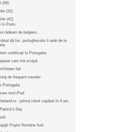
i
(58)
ilie
(32)
rtie
(42)
i în Porto
noi râdeam de belgieni...
ânul dă foc, portughezului îi arde de la
ine
tem certificați în Portugalia
aparat care mă scuipă
mViewer fail
ntaj de frequent traveler
e Portugalia
sare noul iPad
terland.ro - primul client supărat în 4 ani
 Patrick's Day
tură
ajaţii Poştei Române fură