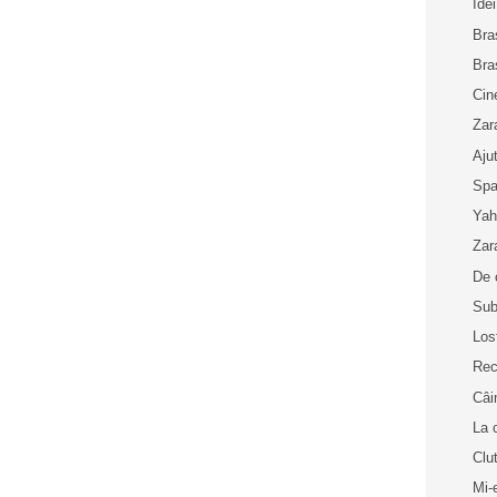
Idei
Bra
Bra
Cin
Zar
Aju
Spa
Yah
Zar
De 
Sub
Los
Rec
Câi
La 
Clu
Mi-