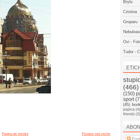
Brylu
Cristina
Groparu
Nebuloa
Ovi - Fot
Tudor - C
ETIC
stupi
(466)
(150)
p
sport
(7
(45)
boo
papica
(4
friends
(3
ABO
Pagina de pornire
Postare mai veche
Post