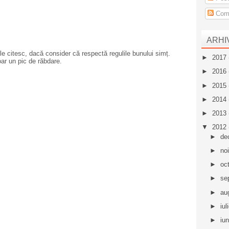
Come
ARHI
e citesc, dacă consider că respectă regulile bunului simț.
►
2017
oar un pic de răbdare.
►
2016
►
2015
►
2014
►
2013
▼
2012
►
de
►
no
►
oc
►
se
►
au
►
iul
►
iu