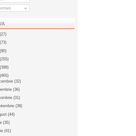
ntarii
VA
(27)
(73)
(90)
(255)
(398)
(465)
cembrie
(32)
iembrie
(36)
tombrie
(31)
ptembrie
(38)
gust
(44)
ie
(35)
nie
(41)