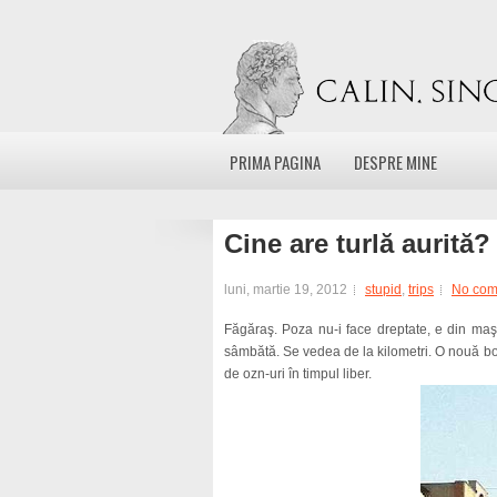
PRIMA PAGINA
DESPRE MINE
Cine are turlă aurită?
luni, martie 19, 2012
stupid
,
trips
No com
Făgăraş. Poza nu-i face dreptate, e din maş
sâmbătă. Se vedea de la kilometri. O nouă bo
de ozn-uri în timpul liber.