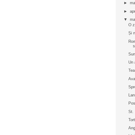
►
ma
►
apr
▼
ma
O z
Și 
Rom
s
Sun
Un 
Tea
Ava
Spr
Lan
Pos
St.
Tor
Ang