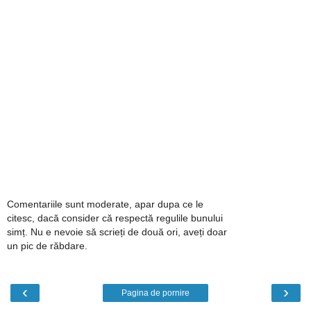
Comentariile sunt moderate, apar dupa ce le
citesc, dacă consider că respectă regulile bunului
simț. Nu e nevoie să scrieți de două ori, aveți doar
un pic de răbdare.
‹
›
Pagina de pornire