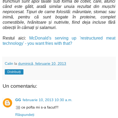
trunchiuri sunt apoi tăiate sub formă de cotlet, care, atunci
când este gătit, arată similar unuia rezultat din mușchi
neprocesat. Tipuri de carne folosită: m
ăruntaie, stomac sau
inimă, pentru că sunt bogate în proteine, complet
comestibile, hrănitoare și nutrivite, fiind deja incluse fără
obiecții în cârnați și salamuri.
Restul aici:
McDonald's serving up 'restructured meat
technology' - you want fries with that?
Calin
la
duminică, februarie 10, 2013
Distribuiți
Un comentariu:
GG
februarie 10, 2013 10:30 a.m.
:))) ce pofta mi s-a facut!!!
Răspundeți