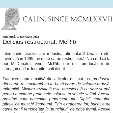
duminică, 10 februarie 2013
Delicios restructurat: McRib
Interesante practici are industria alimentară! Una din ele,
inventată în 1995, ne oferă carne restructurată. Nu cred că la
noi McDonalds vinde McRib, dar nici producătorii de
cârnațuri nu fac lucrurile mult diferit.
Traducere aproximativă din articolul de mai jos:
produsele
din carne restructurată au la bază carne de valoare redusă,
mărunțită. Mixtura rezultată este amestecată cu sare și apă
pentru a extrage proteinele solubile în soluție salină. Aceste
proteine sunt necesare producerii unui ”lipici” care ține
părțile de mușchi împreună. Prin extragerea lor, bucățile de
carne pot fi remodelate în ”trunchiuri” de orice formă. Aceste