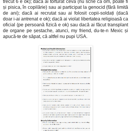
trecut 6 e ok); dacă ai torturat ceva (nu scrie că om, poate fi
și pisica, în copilărie) sau ai participat la genocid (fără limită
de ani); dacă ai recrutat sau ai folosit copii-soldați (dacă
doar i-ai antrenat e ok); dacă ai violat libertatea religioasă ca
oficial (pe persoană fizică e ok) sau dacă ai făcut transplant
de organe pe șestache, atunci, my friend, du-te-n Mexic și
apucă-te de săpat, că altfel nu pupi USA.