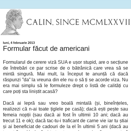
luni, 4 februarie 2013
Formular făcut de americani
Formularul de cerere viză SUA e ușor stupid, are o secțiune
de întrebări ce par scrise de o bătrânică care vrea să se
mintă singură. Mai mult, la început te anunță că dacă
răspunzi ”da” la vreuna din ele nu o să ți se acorde viza. Nu
era mai simplu să le formuleze drept o listă de calități cu
care poți sta liniștit acasă?
Dacă ai lepră sau vreo boală mintală (și, bineînțeles,
realizezi că n-ai toate țiglele pe casă); dacă ești pește sau
femeia nopții (sau dacă ai fost în ultimii 10 ani; dacă au
trecut 11 e ok); dacă tac-tu-i traficant de carne vie iar tu știai
și ai beneficiat de cadouri de la el în ultimii 5 ani (dacă au