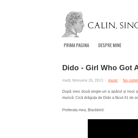
PRIMA PAGINA
DESPRE MINE
Dido - Girl Who Got 
marți, februarie 26, 2013
music
No comm
După vreo două single-uri a apărut și noul a
muncă. Cică drăguța de Dido a făcut 41 de a
Preferata mea, Blackbird: