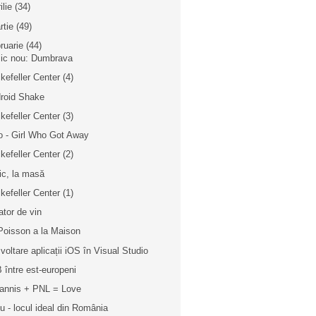
ilie
(34)
rtie
(49)
bruarie
(44)
ic nou: Dumbrava
kefeller Center (4)
roid Shake
kefeller Center (3)
o - Girl Who Got Away
kefeller Center (2)
nic, la masă
kefeller Center (1)
ator de vin
Poisson a la Maison
voltare aplicații iOS în Visual Studio
 între est-europeni
annis + PNL = Love
iu - locul ideal din România