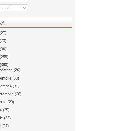
ntarii
VA
(27)
(73)
(90)
(255)
(398)
cembrie
(26)
iembrie
(30)
tombrie
(32)
ptembrie
(28)
gust
(29)
ie
(35)
nie
(33)
i
(27)