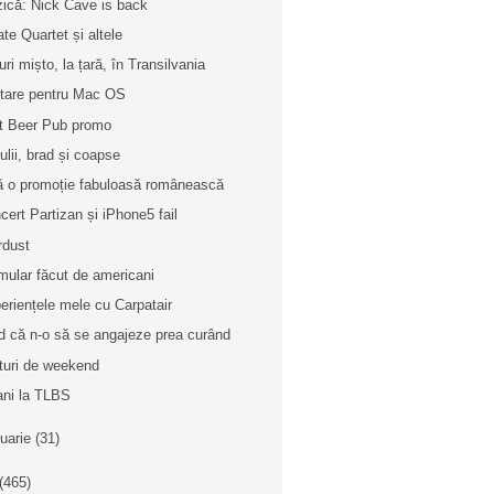
ică: Nick Cave is back
ate Quartet și altele
uri mișto, la țară, în Transilvania
litare pentru Mac OS
t Beer Pub promo
ulii, brad și coapse
ă o promoție fabuloasă românească
cert Partizan și iPhone5 fail
rdust
mular făcut de americani
eriențele mele cu Carpatair
d că n-o să se angajeze prea curând
turi de weekend
ani la TLBS
nuarie
(31)
(465)