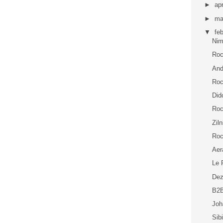
►
apr
►
ma
▼
fe
Nim
Roc
And
Roc
Did
Roc
Zil
Roc
Aer
Le 
Dez
B2B
Joh
Sib