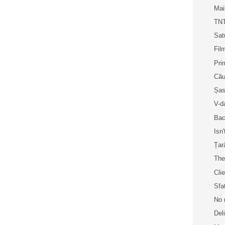
Mai
TNT
Sat
Fil
Pri
Cău
Șase
V-d
Bac
Isn'
Țar
The
Cli
Sfa
No 
Del