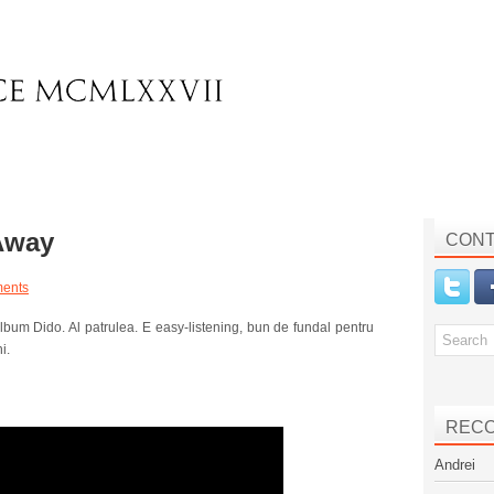
Away
CONT
ents
lbum Dido. Al patrulea. E easy-listening, bun de fundal pentru
ni.
REC
Andrei