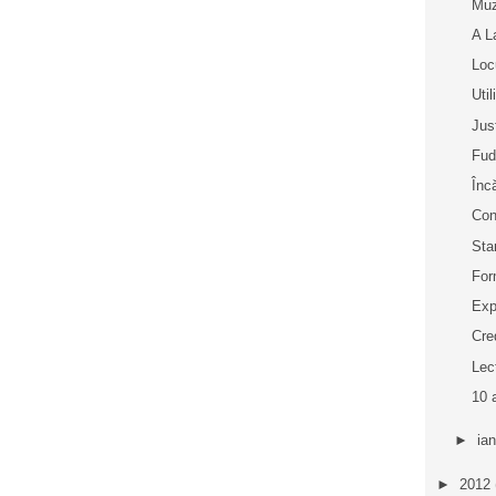
Muz
A L
Loc
Uti
Jus
Fud
Înc
Con
Sta
For
Exp
Cre
Lec
10 
►
ia
►
2012