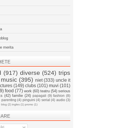
sa
oblog
e merita
HETE
d
(917)
diverse
(524)
trips
music
(395)
niet
(333)
uncle it
ictures
(149)
clubs
(101)
muvi
(101)
9)
food
(77)
work
(60)
teatru
(54)
serious
ks
(42)
familie
(24)
papagali
(9)
fashion
(8)
)
parenting
(4)
pinguini
(4)
serial
(4)
audio
(3)
)
blog
(2)
ingles
(1)
promo
(1)
NARE
ări