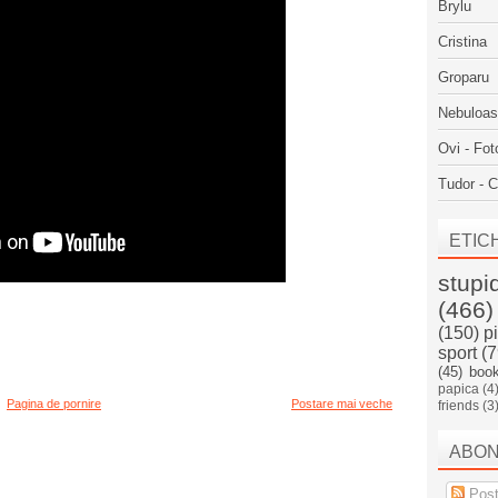
Brylu
Cristina
Groparu
Nebuloa
Ovi - Fot
Tudor - C
ETIC
stupi
(466)
(150)
p
sport
(7
(45)
boo
papica
(4
Pagina de pornire
Postare mai veche
friends
(3
ABO
Post