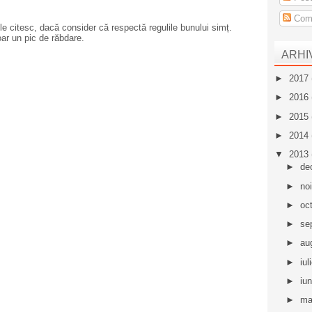
Come
e citesc, dacă consider că respectă regulile bunului simț.
oar un pic de răbdare.
ARHI
►
2017
►
2016
►
2015
►
2014
▼
2013
►
de
►
no
►
oc
►
se
►
au
►
iul
►
iu
►
ma