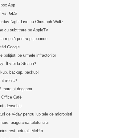
lbox App
 vs. GLS
urday Night Live cu Christoph Waltz
me cu subtitrare pe AppleTV
ma regulă pentru pițipoance
tări Google
 polițiști pe urmele infractorilor
ay! Îl vrei la Steaua?
kup, backup, backup!
t it ironic?
ă mare și degeaba
 Office Café
enți deosebiți
turi de V-day pentru iubitele de microbiști
more: asigurarea telefonului
icios restructurat: McRib