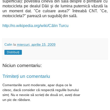
superficial): povestea cineva din sală despre o plimbare cu
motocicleta pe dealul Dăii şi de lumina puternică văzută la
un moment dat. "Ce culoare avea?" întreabă CNT. "Ce,
motocicleta?" parează un sugubăţ din sală.
http://ro.wikipedia.org/wiki/Călin Turcu
Calin
la
miercuri, aprilie 15, 2009
Distribuiți
Niciun comentariu:
Trimiteți un comentariu
Comentariile sunt moderate, apar dupa ce le
citesc, dacă consider că respectă regulile bunului
simț. Nu e nevoie să scrieți de două ori, aveți doar
un pic de răbdare.