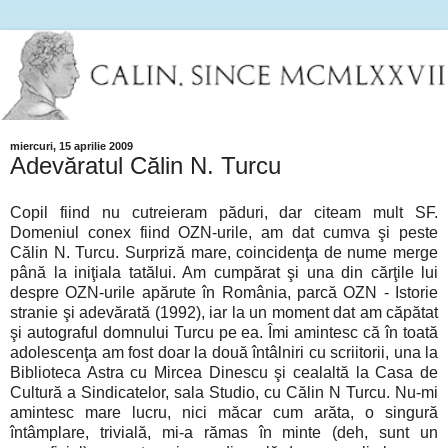
miercuri, 15 aprilie 2009
Adevăratul Călin N. Turcu
Copil fiind nu cutreieram păduri, dar citeam mult SF.
Domeniul conex fiind OZN-urile, am dat cumva şi peste
Călin N. Turcu. Surpriză mare, coincidenţa de nume merge
până la iniţiala tatălui. Am cumpărat şi una din cărţile lui
despre OZN-urile apărute în România, parcă OZN - Istorie
stranie şi adevărată (1992), iar la un moment dat am căpătat
şi autograful domnului Turcu pe ea. Îmi amintesc că în toată
adolescenţa am fost doar la două întâlniri cu scriitorii, una la
Biblioteca Astra cu Mircea Dinescu şi cealaltă la Casa de
Cultură a Sindicatelor, sala Studio, cu Călin N Turcu. Nu-mi
amintesc mare lucru, nici măcar cum arăta, o singură
întâmplare, trivială, mi-a rămas în minte (deh, sunt un